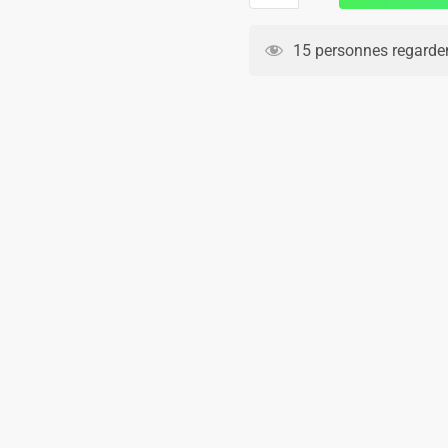
Maillot
Kit
15 personnes regarden
Enfant
Allemagne
Exterieur
2024
2025
Gundogan