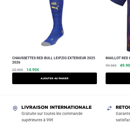
CHAUSSETTES RED BULL LEIPZIG EXTERIEUR 2025
MAILLOT RED 
2026
Le
49.9
99.90
€
Le
Le
14.90
€
22.90
€
prix
prix
prix
initial
Ajouter au panier
initial
actuel
était :
était :
est :
99.90
22.90€.
14.90€.
LIVRAISON INTERNATIONALE
RETO
Gratuite sur toutes les commande
Garanti
supérieures à 99€
satisfac