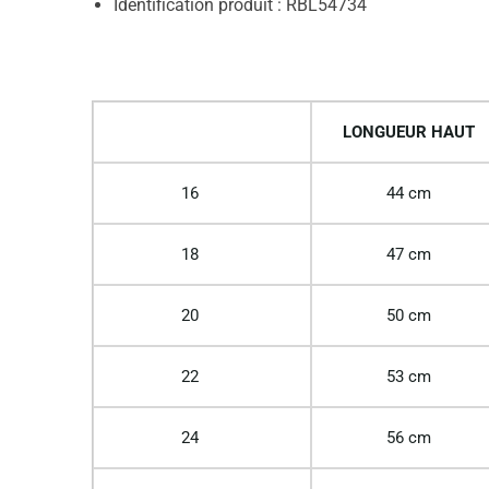
Identification produit : RBL54734
LONGUEUR HAUT
16
44 cm
18
47 cm
20
50 cm
22
53 cm
24
56 cm