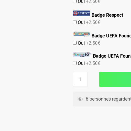
Oui
+2.50€
Badge Respect
Oui
+2.50€
Badge UEFA Found
Oui
+2.50€
Badge UEFA Found
Oui
+2.50€
quantité
de
Maillot
Enfant
6 personnes regardent
Red
Bull
Leipzig
Exterieur