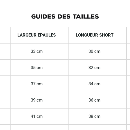
GUIDES DES TAILLES
LARGEUR EPAULES
LONGUEUR SHORT
33 cm
30 cm
35 cm
32 cm
37 cm
34 cm
39 cm
36 cm
41 cm
38 cm