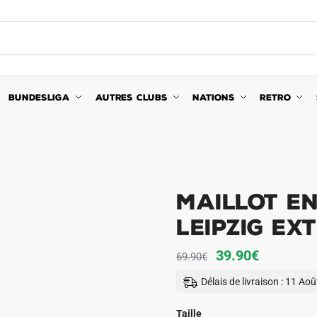
BUNDESLIGA
AUTRES CLUBS
NATIONS
RETRO
Maillot E
Leipzig Ex
Le
Le
39.90
€
69.90
€
prix
prix
Délais de livraison : 11 Ao
initial
actuel
était :
est :
Taille