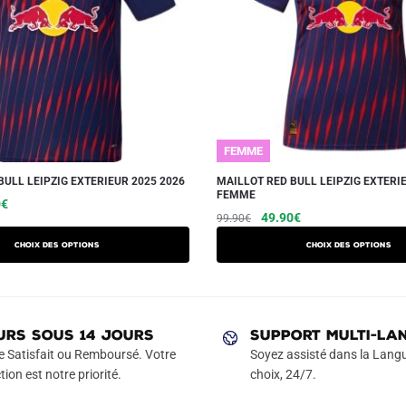
FEMME
BULL LEIPZIG EXTERIEUR 2025 2026
MAILLOT RED BULL LEIPZIG EXTERI
FEMME
Le
Ce
0
€
Le
Le
Ce
49.90
€
99.90
€
prix
produit
prix
prix
produit
actuel
a
Choix des options
Choix des options
initial
actuel
a
est :
plusieurs
était :
est :
€.
49.90€.
plusieurs
variations.
99.90€.
49.90€.
variations.
Les
Les
URS SOUS 14 JOURS
SUPPORT MULTI-LA
options
options
e Satisfait ou Remboursé. Votre
Soyez assisté dans la Langu
peuvent
peuvent
tion est notre priorité.
choix, 24/7.
être
être