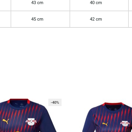
43 cm
40 cm
45 cm
42 cm
-40%