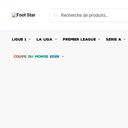
Skip
Skip
to
to
Recherche
Recherche
navigation
content
pour :
LIGUE 1
LA LIGA
PREMIER LEAGUE
SERIE A
COUPE DU MONDE 2026