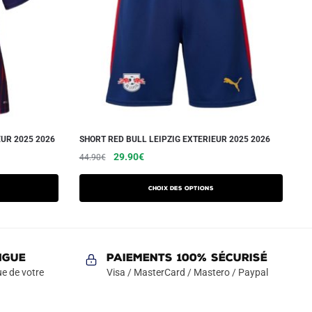
EUR 2025 2026
SHORT RED BULL LEIPZIG EXTERIEUR 2025 2026
Le
Le
Ce
29.90
€
44.90
€
prix
prix
produit
initial
actuel
a
Choix des options
était :
est :
plusieurs
44.90€.
29.90€.
variations.
Les
NGUE
Paiements 100% Sécurisé
options
e de votre
Visa / MasterCard / Mastero / Paypal
peuvent
être