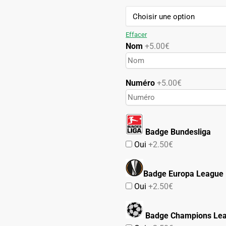
69.90€.
39.90€.
Effacer
Nom
+5.00€
Numéro
+5.00€
Badge Bundesliga
Oui
+2.50€
Badge Europa League
Oui
+2.50€
Badge Champions Le