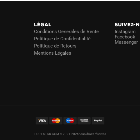
choisies
choisies
sur
sur
la
la
page
LÉGAL
SUIVEZ-
page
du
Conditions Générales de Vente
Instagram
du
Facebook
Politique de Confidentialité
produit
Messenger
produit
Politique de Retours
Mentions Légales
FOOT-STAR.COM © 2021-2026 tous droits réservés