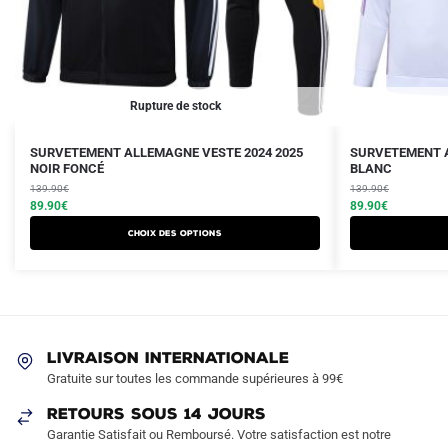
Rupture de stock
Le
Le
Le
Le
Ce
Ce
SURVETEMENT ALLEMAGNE VESTE 2024 2025
SURVETEMENT A
prix
prix
NOIR FONCÉ
prix
prix
BLANC
produit
produit
initial
actuel
initial
actuel
139.90
€
139.90
€
a
a
était :
est :
89.90
€
était :
est :
89.90
€
plusieurs
plusieurs
139.90€.
89.90€.
139.90€.
89.90€.
Choix des options
variations.
variations.
Les
Les
options
options
peuvent
peuvent
être
être
LIVRAISON INTERNATIONALE
choisies
choisies
Gratuite sur toutes les commande supérieures à 99€
sur
sur
RETOURS SOUS 14 JOURS
la
la
Garantie Satisfait ou Remboursé. Votre satisfaction est notre
page
page