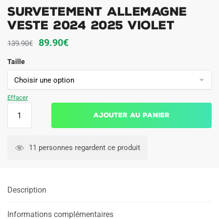
Survetement Allemagne
Veste 2024 2025 Violet
Le
Le
89.90
€
139.90
€
prix
prix
Taille
initial
actuel
était :
est :
139.90€.
89.90€.
Effacer
quantité
Ajouter au panier
de
Survetement
Allemagne
11 personnes regardent ce produit
Veste
2024
2025
Description
Violet
Informations complémentaires