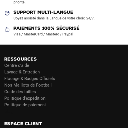
priorité.
du
du
produit
produit
SUPPORT MULTI-LANGUE
Soyez assisté dans la Langue de votre choix, 24/7.
Paiements 100% Sécurisé
Visa / MasterCard / Mastero / Paypal
RESSOURCES
Centre d’aide
Lavage & Entretien
Flocage & Badges Officiels
Nos Maillots de Football
Guide des tailles
Politique d’expédition
Politique de paiement
Blog
ESPACE CLIENT