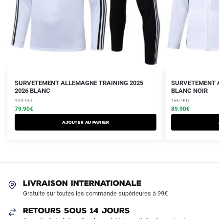
Le
Le
Le
Le
Ce
Ce
SURVETEMENT ALLEMAGNE TRAINING 2025
SURVETEMENT A
prix
prix
2026 BLANC
prix
prix
BLANC NOIR
produit
produit
initial
actuel
initial
actuel
129.90
€
139.90
€
a
a
était :
est :
79.90
€
était :
est :
89.90
€
plusieurs
plusieurs
129.90€.
79.90€.
139.90€.
89.90€.
AJOUTER AU PANIER
variations.
variations.
Les
Les
options
options
peuvent
peuvent
être
être
LIVRAISON INTERNATIONALE
choisies
choisies
Gratuite sur toutes les commande supérieures à 99€
sur
sur
RETOURS SOUS 14 JOURS
la
la