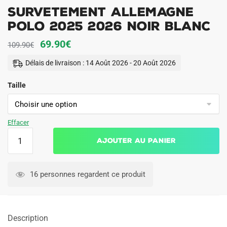
Survetement Allemagne
Polo 2025 2026 Noir Blanc
Le
Le
69.90
€
109.90
€
prix
prix
Délais de livraison : 14 Août 2026 - 20 Août 2026
initial
actuel
Taille
était :
est :
109.90€.
69.90€.
Effacer
quantité
Ajouter au panier
de
Survetement
Allemagne
16 personnes regardent ce produit
Polo
2025
2026
Description
Noir