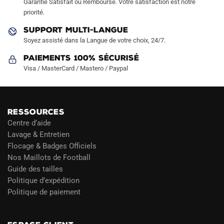
Garantie Satisfait ou Remboursé. Votre satisfaction est notre
page
page
priorité.
du
du
produit
produit
SUPPORT MULTI-LANGUE
Soyez assisté dans la Langue de votre choix, 24/7.
Paiements 100% Sécurisé
Visa / MasterCard / Mastero / Paypal
RESSOURCES
Centre d’aide
Lavage & Entretien
Flocage & Badges Officiels
Nos Maillots de Football
Guide des tailles
Politique d’expédition
Politique de paiement
Blog