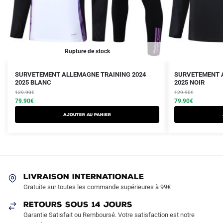
Rupture de stock
Le
Le
Le
Le
Ce
Ce
SURVETEMENT ALLEMAGNE TRAINING 2024
SURVETEMENT A
prix
prix
2025 BLANC
prix
prix
2025 NOIR
produit
produit
initial
actuel
initial
actuel
129.90
€
129.90
€
a
a
était :
est :
79.90
€
était :
est :
79.90
€
plusieurs
plusieurs
129.90€.
79.90€.
129.90€.
79.90€.
AJOUTER AU PANIER
variations.
variations.
Les
Les
options
options
peuvent
peuvent
être
être
LIVRAISON INTERNATIONALE
choisies
choisies
Gratuite sur toutes les commande supérieures à 99€
sur
sur
RETOURS SOUS 14 JOURS
la
la
Garantie Satisfait ou Remboursé. Votre satisfaction est notre
page
page