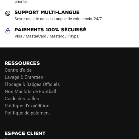
priorité.
du
du
produit
produit
SUPPORT MULTI-LANGUE
Soyez assisté dans la Langue de votre choix, 24/7.
Paiements 100% Sécurisé
Visa / MasterCard / Mastero / Paypal
RESSOURCES
Centre d’aide
Lavage & Entretien
Flocage & Badges Officiels
Nos Maillots de Football
Guide des tailles
Politique d’expédition
Politique de paiement
Blog
ESPACE CLIENT