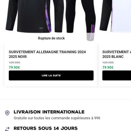
Rupture de stock
Le
Le
Le
Le
SURVETEMENT ALLEMAGNE TRAINING 2024
SURVETEMENT A
prix
prix
2025 NOIR
prix
prix
2025 BLANC
initial
actuel
initial
actuel
129.90
€
129.90
€
était :
est :
79.90
€
était :
est :
79.90
€
129.90€.
79.90€.
129.90€.
79.90€.
Lire la suite
LIVRAISON INTERNATIONALE
Gratuite sur toutes les commande supérieures à 99€
RETOURS SOUS 14 JOURS