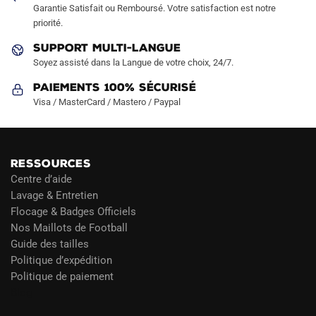
Garantie Satisfait ou Remboursé. Votre satisfaction est notre
priorité.
SUPPORT MULTI-LANGUE
Soyez assisté dans la Langue de votre choix, 24/7.
Paiements 100% Sécurisé
Visa / MasterCard / Mastero / Paypal
RESSOURCES
Centre d’aide
Lavage & Entretien
Flocage & Badges Officiels
Nos Maillots de Football
Guide des tailles
Politique d’expédition
Politique de paiement
Blog