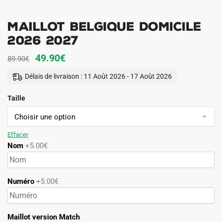
Maillot Belgique Domicile
2026 2027
Le
Le
49.90
€
89.90
€
prix
prix
Délais de livraison : 11 Août 2026 - 17 Août 2026
initial
actuel
Taille
était :
est :
89.90€.
49.90€.
Effacer
Nom
+5.00€
Numéro
+5.00€
Maillot version Match