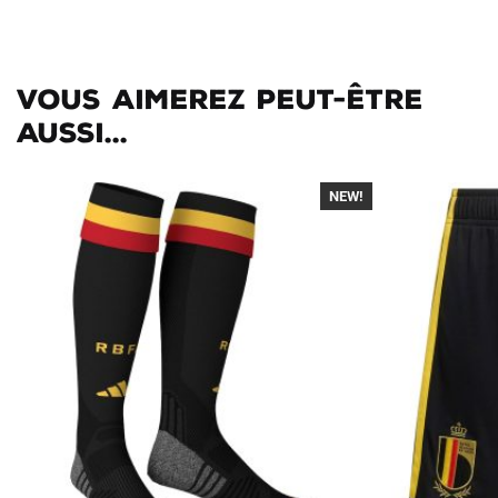
Vous aimerez peut-être
aussi...
NEW!
-30%