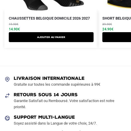
Le
Le
Le
Le
Ce
CHAUSSETTES BELGIQUE DOMICILE 2026 2027
SHORT BELGIQUE
prix
prix
prix
prix
19.90
€
produit
39.90
€
initial
actuel
initial
actuel
14.90
€
24.90
€
a
était :
est :
était :
est :
Ajouter au panier
plusieurs
19.90€.
14.90€.
39.90€.
24.90€.
variations.
Les
options
peuvent
être
LIVRAISON INTERNATIONALE
choisies
Gratuite sur toutes les commande supérieures à 99€
sur
RETOURS SOUS 14 JOURS
la
Garantie Satisfait ou Remboursé. Votre satisfaction est notre
page
priorité.
du
produit
SUPPORT MULTI-LANGUE
Soyez assisté dans la Langue de votre choix, 24/7.