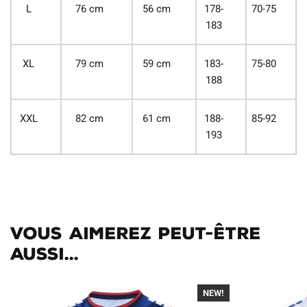
L
76 cm
56 cm
178-
70-75
183
XL
79 cm
59 cm
183-
75-80
188
XXL
82 cm
61 cm
188-
85-92
193
Vous aimerez peut-être
aussi...
NEW!
-40%