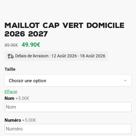
Maillot Cap Vert Domicile
2026 2027
Le
Le
49.90
€
89.90
€
prix
prix
Délais de livraison : 12 Août 2026 - 18 Août 2026
initial
actuel
Taille
était :
est :
89.90€.
49.90€.
Effacer
Nom
+5.00€
Numéro
+5.00€