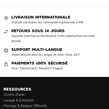
options
options
peuvent
peuvent
être
être
LIVRAISON INTERNATIONALE
choisies
choisies
Gratuite sur toutes les commande supérieures à 99€
sur
sur
RETOURS SOUS 14 JOURS
la
la
Garantie Satisfait ou Remboursé. Votre satisfaction est notre
page
page
priorité.
du
du
produit
produit
SUPPORT MULTI-LANGUE
Soyez assisté dans la Langue de votre choix, 24/7.
Paiements 100% Sécurisé
Visa / MasterCard / Mastero / Paypal
RESSOURCES
Centre d’aide
Lavage & Entretien
Flocage & Badges Officiels