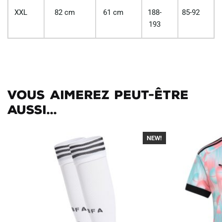
XXL
82 cm
61 cm
188-
85-92
193
Vous aimerez peut-être
aussi...
NEW!
-30%