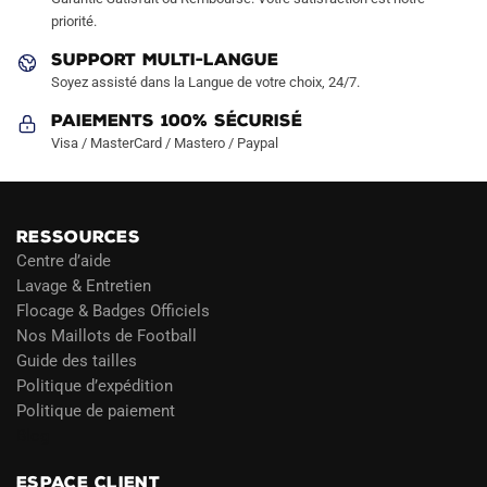
page
priorité.
du
produit
SUPPORT MULTI-LANGUE
Soyez assisté dans la Langue de votre choix, 24/7.
Paiements 100% Sécurisé
Visa / MasterCard / Mastero / Paypal
RESSOURCES
Centre d’aide
Lavage & Entretien
Flocage & Badges Officiels
Nos Maillots de Football
Guide des tailles
Politique d’expédition
Politique de paiement
Blog
ESPACE CLIENT