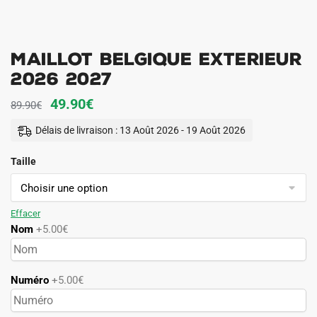
Maillot Belgique Exterieur
2026 2027
Le
Le
49.90
€
89.90
€
prix
prix
Délais de livraison : 13 Août 2026 - 19 Août 2026
initial
actuel
Taille
était :
est :
89.90€.
49.90€.
Effacer
Nom
+5.00€
Numéro
+5.00€