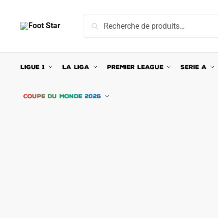
Skip
Skip
to
to
Recherche
Recherche
navigation
content
pour :
LIGUE 1
LA LIGA
PREMIER LEAGUE
SERIE A
COUPE DU MONDE 2026