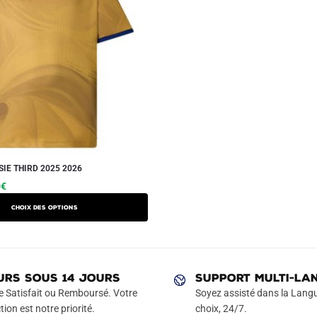
SIE THIRD 2025 2026
Le
Ce
0
€
prix
produit
Choix des options
actuel
a
est :
plusieurs
€.
49.90€.
variations.
Les
URS SOUS 14 JOURS
SUPPORT MULTI-LA
options
e Satisfait ou Remboursé. Votre
Soyez assisté dans la Langu
peuvent
tion est notre priorité.
choix, 24/7.