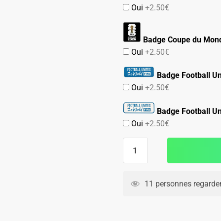
Oui
+2.50€
Badge Coupe du Mond
Oui
+2.50€
Badge Football Un
Oui
+2.50€
Badge Football Un
Oui
+2.50€
quantité
de
Maillot
Tunisie
11 personnes regarden
Exterieur
2025
2026