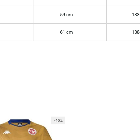
59 cm
183
61 cm
188
-40%