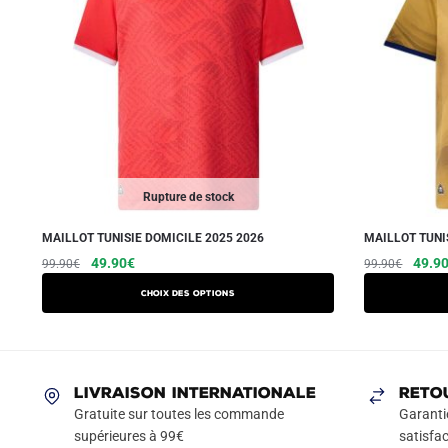
Rupture de stock
MAILLOT TUNISIE DOMICILE 2025 2026
MAILLOT TUNI
Le
Le
Ce
Le
49.90
€
49.9
99.90
€
99.90
€
prix
prix
prix
produit
Choix des options
initial
actuel
initial
a
était :
est :
était :
plusieurs
99.90€.
49.90€.
99.90
variations.
Les
LIVRAISON INTERNATIONALE
RETO
options
Gratuite sur toutes les commande
Garanti
peuvent
supérieures à 99€
satisfac