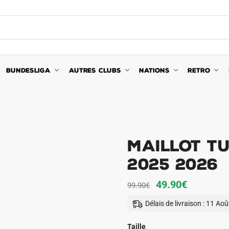
BUNDESLIGA
AUTRES CLUBS
NATIONS
RETRO
Maillot Tu
2025 2026
Le
Le
49.90
€
99.90
€
prix
prix
Délais de livraison : 11 Ao
initial
actuel
était :
est :
Taille