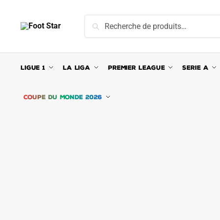
Skip
Skip
to
to
Recherche
Recherche
navigation
content
pour :
LIGUE 1
LA LIGA
PREMIER LEAGUE
SERIE A
COUPE DU MONDE 2026