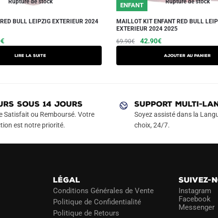
Rupture de stock
Rupture de stock
ENFANT
RED BULL LEIPZIG EXTERIEUR 2024
MAILLOT KIT ENFANT RED BULL LEIP
EXTERIEUR 2024 2025
Le
Le
Le
Ce
0
€
42.90
€
69.90
€
prix
prix
prix
produit
Lire la suite
AJOUTER AU PANIER
actuel
initial
actuel
a
est :
était :
est :
plusieurs
€.
14.90€.
69.90€.
42.90€.
variations.
Les
URS SOUS 14 JOURS
SUPPORT MULTI-LA
options
e Satisfait ou Remboursé. Votre
Soyez assisté dans la Langu
peuvent
tion est notre priorité.
choix, 24/7.
être
choisies
sur
la
LÉGAL
SUIVEZ-
page
Conditions Générales de Vente
Instagram
du
Facebook
Politique de Confidentialité
Messenger
produit
Politique de Retours