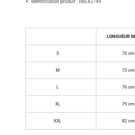
Identification produit : RBL62749
LONGUEUR M
S
70 cm
M
73 cm
L
76 cm
XL
79 cm
XXL
82 cm