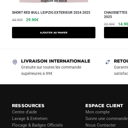
Rupture de stock
SHORT RED BULL LEIPZIG EXTERIEUR 2024 2025
CHAUSSETTES 
2025
Le
Le
Ce
29.90
€
44.90
€
Le
14.9
22.90
€
prix
prix
produit
prix
initial
actuel
a
AJOUTER AU PANIER
initial
était :
est :
plusieurs
était :
44.90€.
29.90€.
variations.
22.90
Les
LIVRAISON INTERNATIONALE
RETO
options
Gratuite sur toutes les commande
Garanti
peuvent
supérieures à 99€
satisfac
être
choisies
sur
la
page
RESSOURCES
ESPACE CLIENT
du
Centre d’aide
Mon compte
Lavage & Entretien
Suivre une commande
produit
Flocage & Badges Officiels
Nous Contacter