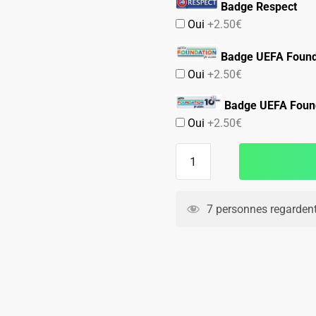
Badge Respect
Oui
+2.50€
Badge UEFA Found
Oui
+2.50€
Badge UEFA Found
Oui
+2.50€
quantité
de
Maillot
Red
7 personnes regardent
Bull
Leipzig
Exterieur
2024
2025