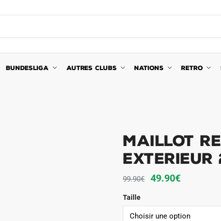
BUNDESLIGA
AUTRES CLUBS
NATIONS
RETRO
Maillot Re
Exterieur 
Le
Le
49.90
€
99.90
€
prix
prix
Taille
initial
actuel
était :
est :