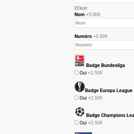
99.90€.
49.90€.
Effacer
Nom
+5.00€
Numéro
+5.00€
Badge Bundesliga
Oui
+2.50€
Badge Europa League
Oui
+2.50€
Badge Champions Le
Oui
+2.50€