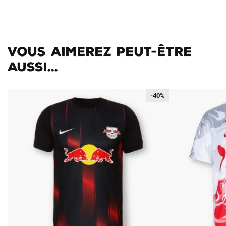
Vous aimerez peut-être
aussi...
-40%
-40%