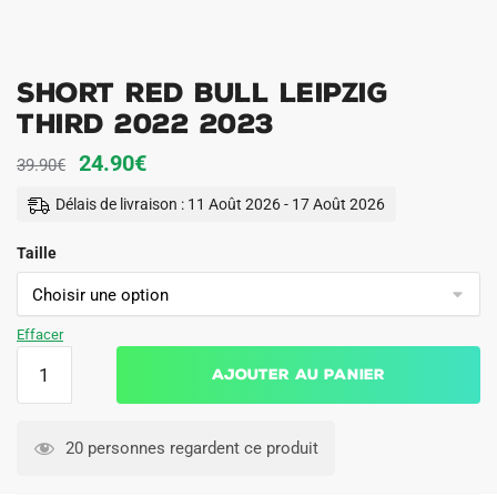
SHORT RED BULL LEIPZIG
THIRD 2022 2023
Le
Le
24.90
€
39.90
€
prix
prix
Délais de livraison : 11 Août 2026 - 17 Août 2026
initial
actuel
Taille
était :
est :
39.90€.
24.90€.
Effacer
quantité
Ajouter au panier
de
SHORT
RED
20 personnes regardent ce produit
BULL
LEIPZIG