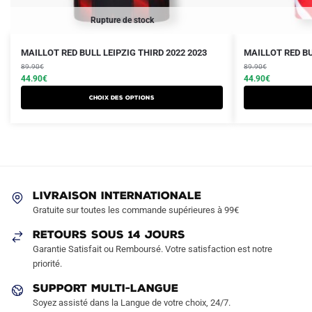
Rupture de stock
Le
Le
Le
Le
Ce
Ce
MAILLOT RED BULL LEIPZIG THIRD 2022 2023
MAILLOT RED BU
prix
prix
prix
prix
produit
89.90
€
produit
89.90
€
initial
actuel
initial
actuel
44.90
€
44.90
€
a
a
était :
est :
était :
est :
Choix des options
plusieurs
plusieurs
89.90€.
44.90€.
89.90€.
44.90€.
variations.
variations.
Les
Les
options
options
peuvent
peuvent
être
être
LIVRAISON INTERNATIONALE
choisies
choisies
Gratuite sur toutes les commande supérieures à 99€
sur
sur
RETOURS SOUS 14 JOURS
la
la
Garantie Satisfait ou Remboursé. Votre satisfaction est notre
page
page
priorité.
du
du
produit
produit
SUPPORT MULTI-LANGUE
Soyez assisté dans la Langue de votre choix, 24/7.