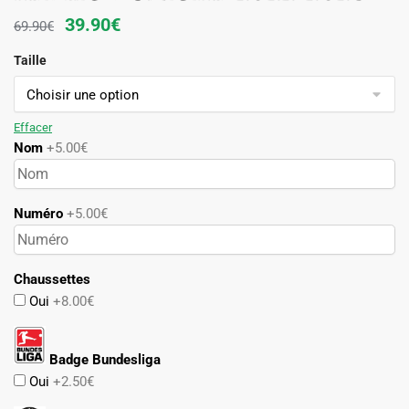
Le
Le
39.90
€
69.90
€
prix
prix
Taille
initial
actuel
était :
est :
69.90€.
39.90€.
Effacer
Nom
+5.00€
Numéro
+5.00€
Chaussettes
Oui
+8.00€
Badge Bundesliga
Oui
+2.50€