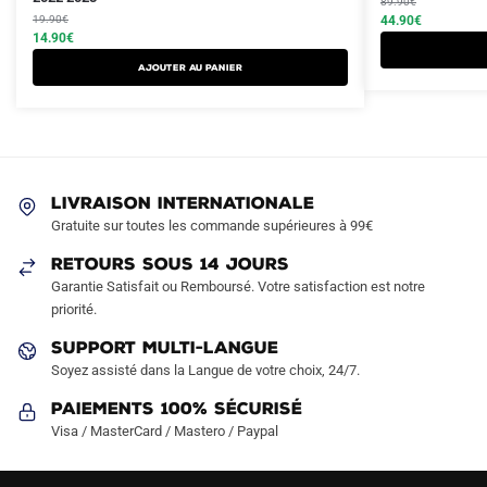
produit
89.90
€
initial
actuel
initial
actuel
19.90
€
44.90
€
a
était :
est :
14.90
€
était :
est :
plusieurs
19.90€.
14.90€.
89.90€.
44.90€.
Ajouter au panier
variations.
Les
options
peuvent
être
LIVRAISON INTERNATIONALE
choisies
Gratuite sur toutes les commande supérieures à 99€
sur
RETOURS SOUS 14 JOURS
la
Garantie Satisfait ou Remboursé. Votre satisfaction est notre
page
priorité.
du
produit
SUPPORT MULTI-LANGUE
Soyez assisté dans la Langue de votre choix, 24/7.
Paiements 100% Sécurisé
Visa / MasterCard / Mastero / Paypal