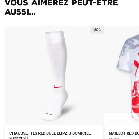
Vous aimerez peut-être
aussi...
-30%
Le
Le
Le
Le
Ce
CHAUSSETTES RED BULL LEIPZIG DOMICILE
MAILLOT RED BU
prix
prix
2022 2023
prix
prix