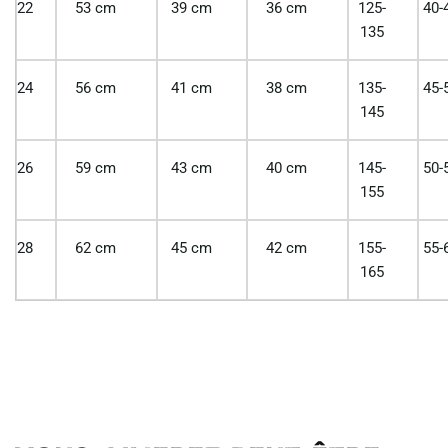
22
53 cm
39 cm
36 cm
125-
40-
135
24
56 cm
41 cm
38 cm
135-
45-
145
26
59 cm
43 cm
40 cm
145-
50-
155
28
62 cm
45 cm
42 cm
155-
55-
165