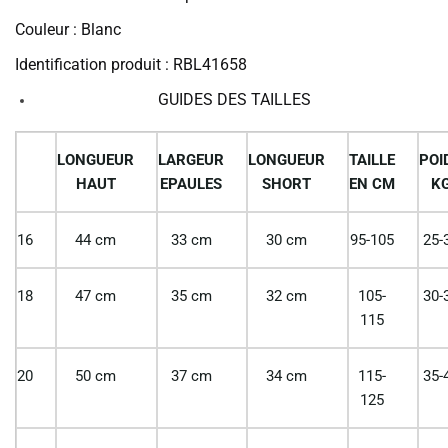
Couleur : Blanc
Identification produit : RBL41658
GUIDES DES TAILLES
LONGUEUR
LARGEUR
LONGUEUR
TAILLE
POI
HAUT
EPAULES
SHORT
EN CM
K
16
44 cm
33 cm
30 cm
95-105
25-
18
47 cm
35 cm
32 cm
105-
30-
115
20
50 cm
37 cm
34 cm
115-
35-
125