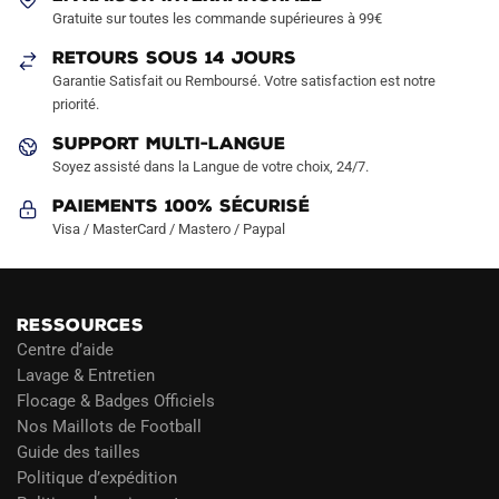
choisies
choisies
Gratuite sur toutes les commande supérieures à 99€
sur
sur
RETOURS SOUS 14 JOURS
la
la
Garantie Satisfait ou Remboursé. Votre satisfaction est notre
page
page
priorité.
du
du
produit
produit
SUPPORT MULTI-LANGUE
Soyez assisté dans la Langue de votre choix, 24/7.
Paiements 100% Sécurisé
Visa / MasterCard / Mastero / Paypal
RESSOURCES
Centre d’aide
Lavage & Entretien
Flocage & Badges Officiels
Nos Maillots de Football
Guide des tailles
Politique d’expédition