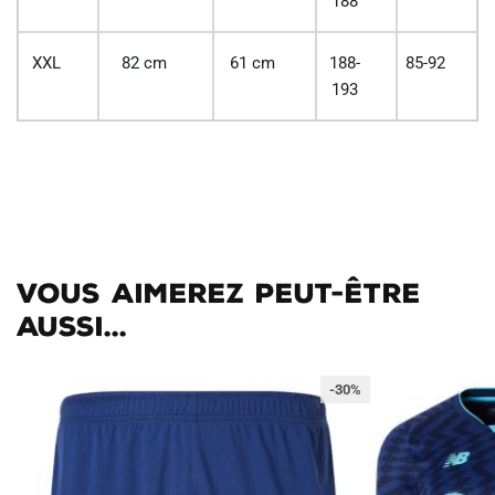
188
XXL
82 cm
61 cm
188-
85-92
193
Vous aimerez peut-être
aussi...
-30%