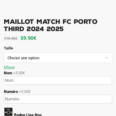
Maillot Match FC Porto
Third 2024 2025
Le
Le
59.90
€
119.90
€
prix
prix
Taille
initial
actuel
était :
est :
119.90€.
59.90€.
Effacer
Nom
+5.00€
Numéro
+5.00€
Badge Liga Nos