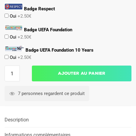
Badge Respect
Oui
+2.50€
Badge UEFA Foundation
Oui
+2.50€
Badge UEFA Foundation 10 Years
Oui
+2.50€
quantité
Ajouter au panier
de
Maillot
Match
7 personnes regardent ce produit
FC
Porto
Third
Description
2024
2025
Informations complémentaires