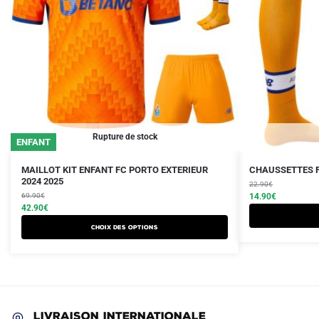
Rupture de stock
ENFANT
Le
Le
Le
Le
Ce
MAILLOT KIT ENFANT FC PORTO EXTERIEUR
CHAUSSETTES F
prix
prix
2024 2025
prix
prix
produit
22.90
€
initial
actuel
initial
actuel
69.90
€
14.90
€
a
était :
est :
42.90
€
était :
est :
plusieurs
69.90€.
42.90€.
22.90€.
14.90€.
Choix des options
variations.
Les
options
peuvent
être
LIVRAISON INTERNATIONALE