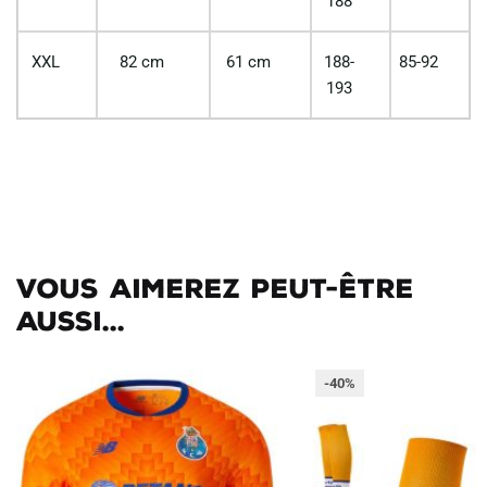
188
XXL
82 cm
61 cm
188-
85-92
193
Vous aimerez peut-être
aussi...
-40%