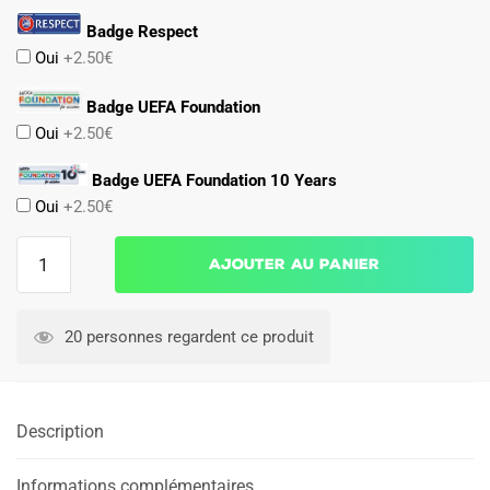
Badge Respect
Oui
+2.50€
Badge UEFA Foundation
Oui
+2.50€
Badge UEFA Foundation 10 Years
Oui
+2.50€
quantité
Ajouter au panier
de
Maillot
Match
20 personnes regardent ce produit
FC
Porto
Exterieur
Description
2024
2025
Informations complémentaires