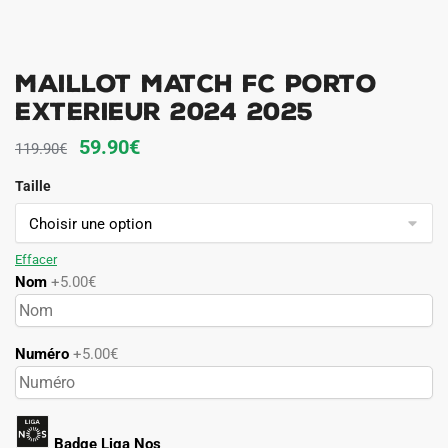
Maillot Match FC Porto
Exterieur 2024 2025
Le
Le
59.90
€
119.90
€
prix
prix
Taille
initial
actuel
était :
est :
119.90€.
59.90€.
Effacer
Nom
+5.00€
Numéro
+5.00€
Badge Liga Nos