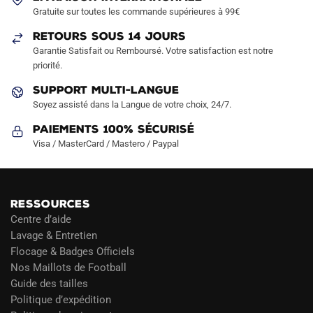
choisies
Gratuite sur toutes les commande supérieures à 99€
sur
RETOURS SOUS 14 JOURS
la
Garantie Satisfait ou Remboursé. Votre satisfaction est notre
page
priorité.
du
produit
SUPPORT MULTI-LANGUE
Soyez assisté dans la Langue de votre choix, 24/7.
Paiements 100% Sécurisé
Visa / MasterCard / Mastero / Paypal
RESSOURCES
Centre d’aide
Lavage & Entretien
Flocage & Badges Officiels
Nos Maillots de Football
Guide des tailles
Politique d’expédition