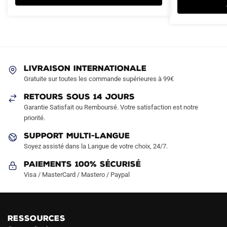
plusieurs
plusieurs
94.90€.
49.90€.
69.90€.
42.90€.
variations.
variations.
Les
Les
options
options
peuvent
peuvent
être
être
LIVRAISON INTERNATIONALE
choisies
choisies
Gratuite sur toutes les commande supérieures à 99€
sur
sur
RETOURS SOUS 14 JOURS
la
la
Garantie Satisfait ou Remboursé. Votre satisfaction est notre
page
page
priorité.
du
du
produit
produit
SUPPORT MULTI-LANGUE
Soyez assisté dans la Langue de votre choix, 24/7.
Paiements 100% Sécurisé
Visa / MasterCard / Mastero / Paypal
RESSOURCES