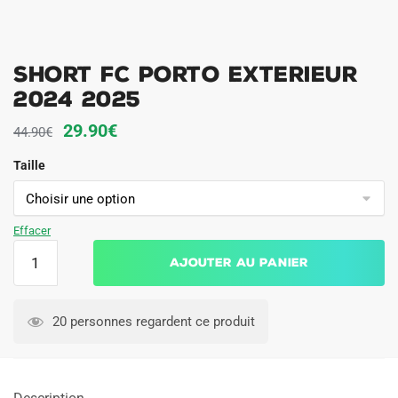
Short FC Porto Exterieur
2024 2025
Le
Le
29.90
€
44.90
€
prix
prix
Taille
initial
actuel
était :
est :
44.90€.
29.90€.
Effacer
quantité
Ajouter au panier
de
Short
FC
20 personnes regardent ce produit
Porto
Exterieur
2024