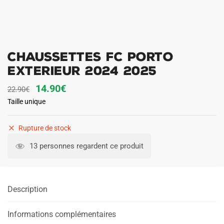
Chaussettes FC Porto
Exterieur 2024 2025
Le
Le
14.90
€
22.90
€
prix
prix
Taille unique
initial
actuel
Rupture de stock
était :
est :
22.90€.
14.90€.
13 personnes regardent ce produit
Description
Informations complémentaires