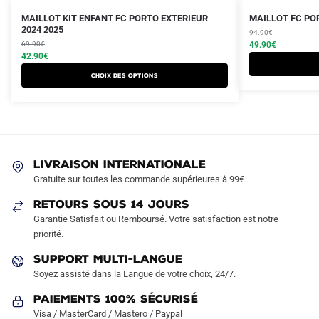
Le
Le
Le
Le
Ce
Ce
MAILLOT KIT ENFANT FC PORTO EXTERIEUR
MAILLOT FC POR
prix
prix
2024 2025
prix
prix
produit
produit
94.90
€
initial
actuel
initial
actuel
69.90
€
49.90
€
a
a
était :
est :
42.90
€
était :
est :
plusieurs
plusieurs
69.90€.
42.90€.
94.90€.
49.90€.
Choix des options
variations.
variations.
Les
Les
options
options
peuvent
peuvent
être
être
LIVRAISON INTERNATIONALE
choisies
choisies
Gratuite sur toutes les commande supérieures à 99€
sur
sur
RETOURS SOUS 14 JOURS
la
la
Garantie Satisfait ou Remboursé. Votre satisfaction est notre
page
page
priorité.
du
du
produit
produit
SUPPORT MULTI-LANGUE
Soyez assisté dans la Langue de votre choix, 24/7.
Paiements 100% Sécurisé
Visa / MasterCard / Mastero / Paypal