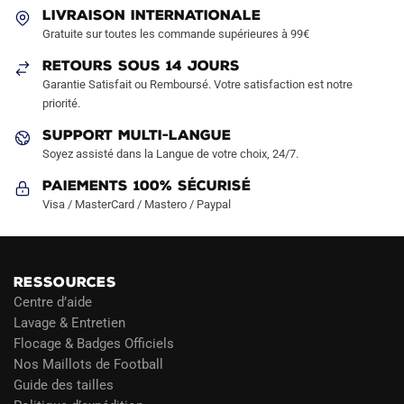
LIVRAISON INTERNATIONALE
être
être
Gratuite sur toutes les commande supérieures à 99€
choisies
choisies
sur
sur
RETOURS SOUS 14 JOURS
la
la
Garantie Satisfait ou Remboursé. Votre satisfaction est notre
page
page
priorité.
du
du
SUPPORT MULTI-LANGUE
produit
produit
Soyez assisté dans la Langue de votre choix, 24/7.
Paiements 100% Sécurisé
Visa / MasterCard / Mastero / Paypal
RESSOURCES
Centre d’aide
Lavage & Entretien
Flocage & Badges Officiels
Nos Maillots de Football
Guide des tailles