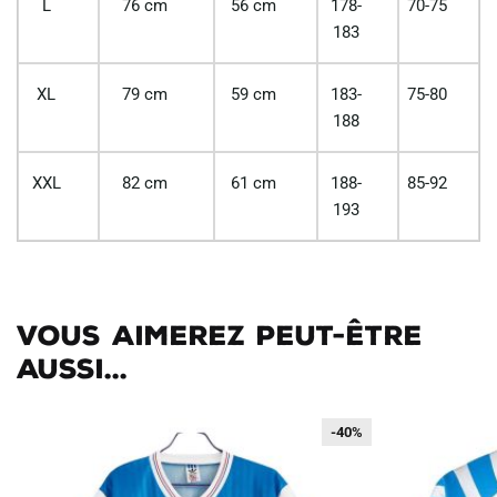
L
76 cm
56 cm
178-
70-75
183
XL
79 cm
59 cm
183-
75-80
188
XXL
82 cm
61 cm
188-
85-92
193
Vous aimerez peut-être
aussi...
-40%
-40%