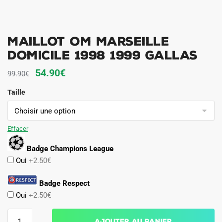
Maillot OM Marseille
Domicile 1998 1999 Gallas
Le
Le
54.90
€
99.90
€
prix
prix
Taille
initial
actuel
était :
est :
99.90€.
54.90€.
Effacer
Badge Champions League
Oui
+2.50€
Badge Respect
Oui
+2.50€
quantité
Ajouter au panier