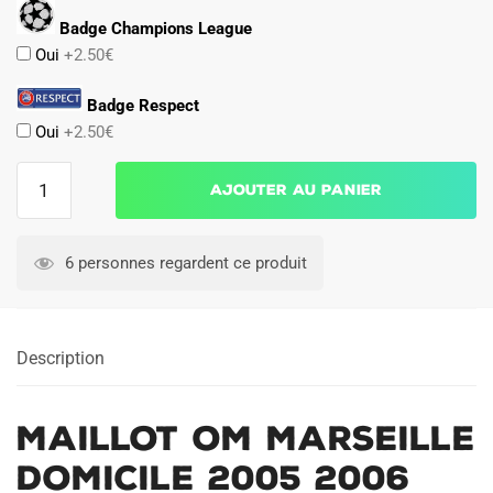
Badge Champions League
Oui
+2.50€
Badge Respect
Oui
+2.50€
quantité
Ajouter au panier
de
Maillot
OM
6 personnes regardent ce produit
Marseille
Domicile
2005
Description
2006
Maillot OM Marseille
Domicile 2005 2006