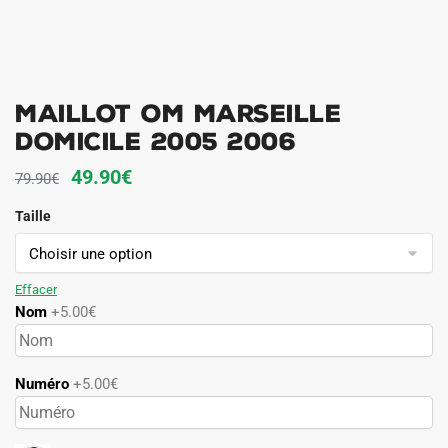
Maillot OM Marseille
Domicile 2005 2006
Le
Le
49.90
€
79.90
€
prix
prix
Taille
initial
actuel
était :
est :
79.90€.
49.90€.
Effacer
Nom
+5.00€
Numéro
+5.00€