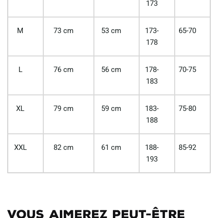
173
M
73 cm
53 cm
173-
65-70
178
L
76 cm
56 cm
178-
70-75
183
XL
79 cm
59 cm
183-
75-80
188
XXL
82 cm
61 cm
188-
85-92
193
Vous aimerez peut-être