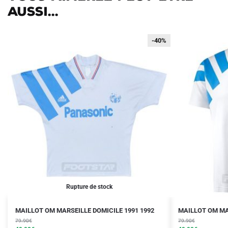
aussi...
-40%
-40%
Rupture de stock
Le
Le
Le
Le
Ce
Ce
MAILLOT OM MARSEILLE DOMICILE 1991 1992
MAILLOT OM MA
prix
prix
prix
prix
produit
79.90
€
produit
79.90
€
initial
actuel
initial
actuel