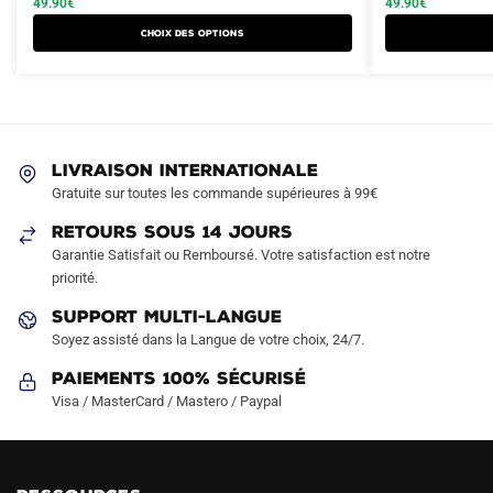
49.90
€
49.90
€
a
a
était :
est :
était :
est :
Choix des options
plusieurs
plusieurs
79.90€.
49.90€.
79.90€.
49.90€.
variations.
variations.
Les
Les
options
options
peuvent
peuvent
LIVRAISON INTERNATIONALE
être
être
Gratuite sur toutes les commande supérieures à 99€
choisies
choisies
sur
sur
RETOURS SOUS 14 JOURS
la
la
Garantie Satisfait ou Remboursé. Votre satisfaction est notre
page
page
priorité.
du
du
SUPPORT MULTI-LANGUE
produit
produit
Soyez assisté dans la Langue de votre choix, 24/7.
Paiements 100% Sécurisé
Visa / MasterCard / Mastero / Paypal