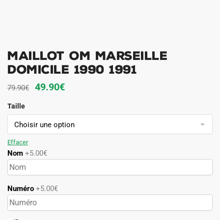
Maillot OM Marseille
Domicile 1990 1991
Le
Le
49.90
€
79.90
€
prix
prix
Taille
initial
actuel
était :
est :
79.90€.
49.90€.
Effacer
Nom
+5.00€
Numéro
+5.00€