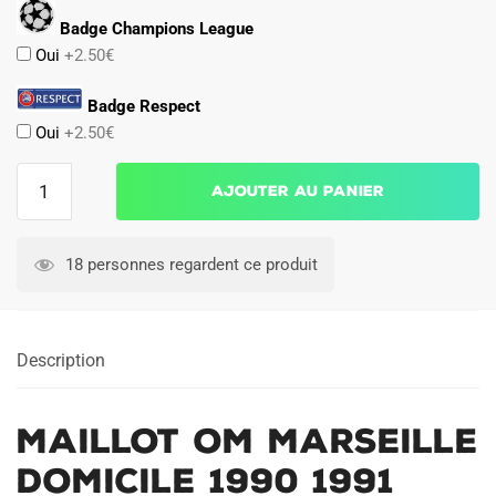
Badge Champions League
Oui
+2.50€
Badge Respect
Oui
+2.50€
quantité
Ajouter au panier
de
Maillot
OM
18 personnes regardent ce produit
Marseille
Domicile
1990
Description
1991
Maillot OM Marseille
Domicile 1990 1991