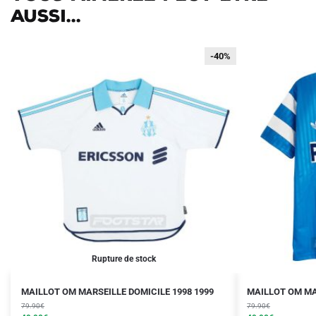
aussi...
-40%
-40%
Rupture de stock
Le
Le
Le
Le
Ce
Ce
MAILLOT OM MARSEILLE DOMICILE 1998 1999
MAILLOT OM MAR
prix
prix
prix
prix
produit
79.90
€
produit
79.90
€
initial
actuel
initial
actuel