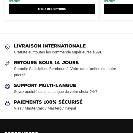
49.90
€
49.90
€
a
a
était :
est :
était :
est :
Choix des options
plusieurs
plusieurs
79.90€.
49.90€.
79.90€.
49.90€.
variations.
variations.
Les
Les
options
options
peuvent
peuvent
LIVRAISON INTERNATIONALE
être
être
Gratuite sur toutes les commande supérieures à 99€
choisies
choisies
sur
sur
RETOURS SOUS 14 JOURS
la
la
Garantie Satisfait ou Remboursé. Votre satisfaction est notre
page
page
priorité.
du
du
SUPPORT MULTI-LANGUE
produit
produit
Soyez assisté dans la Langue de votre choix, 24/7.
Paiements 100% Sécurisé
Visa / MasterCard / Mastero / Paypal