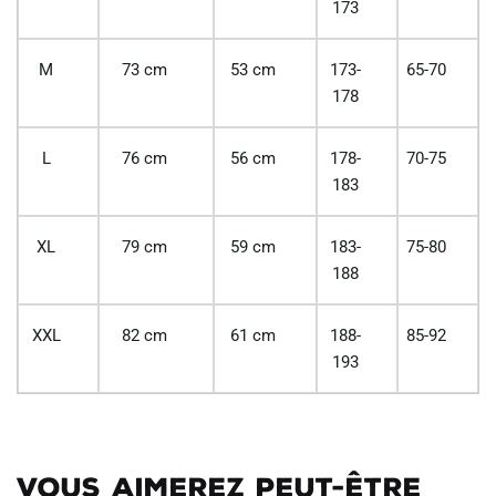
173
M
73 cm
53 cm
173-
65-70
178
L
76 cm
56 cm
178-
70-75
183
XL
79 cm
59 cm
183-
75-80
188
XXL
82 cm
61 cm
188-
85-92
193
Vous aimerez peut-être