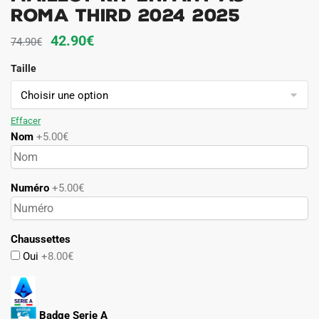
Roma Third 2024 2025
Le
Le
42.90
€
74.90
€
prix
prix
Taille
initial
actuel
était :
est :
74.90€.
42.90€.
Effacer
Nom
+5.00€
Numéro
+5.00€
Chaussettes
Oui
+8.00€
Badge Serie A