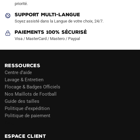
page
page
priorité.
du
du
SUPPORT MULTI-LANGUE
produit
produit
Soyez assisté dans la Langue de votre choix, 24/7.
Paiements 100% Sécurisé
Visa / MasterCard / Mastero / Paypal
RESSOURCES
Centre d’aide
Lavage & Entretien
Flocage & Badges Officiels
Nos Maillots de Football
Guide des tailles
Politique d’expédition
Politique de paiement
Blog
ESPACE CLIENT