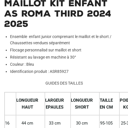
Maillot Kit Enfant
AS Roma Third 2024
2025
Ensemble enfant junior comprenant le maillot et le short /
Chaussettes vendues séparément
Flocage personnalisé sur maillot et short
Résistant au lavage en machine à 30°
Couleur : Bleu
Identification produit : ASR85927
GUIDES DES TAILLES
LONGUEUR
LARGEUR
LONGUEUR
TAILLE
POI
HAUT
EPAULES
SHORT
EN CM
K
16
44 cm
33 cm
30 cm
95-105
25-