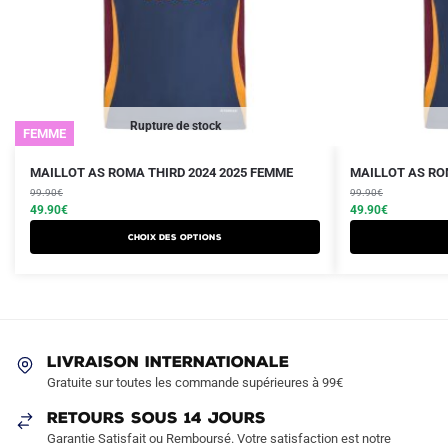
Rupture de stock
FEMME
Le
Le
Le
Le
Ce
Ce
MAILLOT AS ROMA THIRD 2024 2025 FEMME
MAILLOT AS ROM
prix
prix
prix
prix
produit
99.90
€
produit
99.90
€
initial
actuel
initial
actuel
49.90
€
49.90
€
a
a
était :
est :
était :
est :
Choix des options
plusieurs
plusieurs
99.90€.
49.90€.
99.90€.
49.90€.
variations.
variations.
Les
Les
options
options
peuvent
peuvent
LIVRAISON INTERNATIONALE
être
être
Gratuite sur toutes les commande supérieures à 99€
choisies
choisies
sur
sur
RETOURS SOUS 14 JOURS
la
la
Garantie Satisfait ou Remboursé. Votre satisfaction est notre