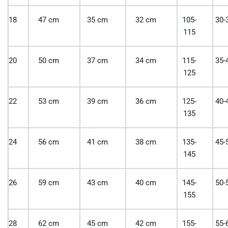
18
47 cm
35 cm
32 cm
105-
30-
115
20
50 cm
37 cm
34 cm
115-
35-
125
22
53 cm
39 cm
36 cm
125-
40-
135
24
56 cm
41 cm
38 cm
135-
45-
145
26
59 cm
43 cm
40 cm
145-
50-
155
28
62 cm
45 cm
42 cm
155-
55-