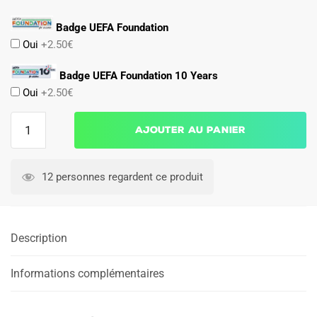
Badge UEFA Foundation
Oui
+2.50€
Badge UEFA Foundation 10 Years
Oui
+2.50€
quantité
Ajouter au panier
de
Maillot
Kit
12 personnes regardent ce produit
Enfant
AS
Roma
Description
Third
2024
2025
Informations complémentaires