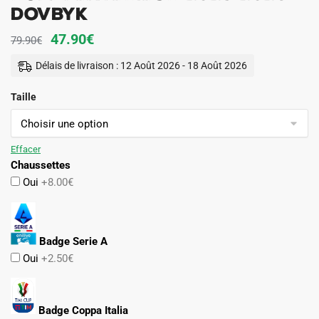
Dovbyk
Le
Le
47.90
€
79.90
€
prix
prix
Délais de livraison : 12 Août 2026 - 18 Août 2026
initial
actuel
Taille
était :
est :
79.90€.
47.90€.
Effacer
Chaussettes
Oui
+8.00€
Badge Serie A
Oui
+2.50€
Badge Coppa Italia