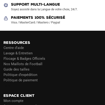
produit
produit
SUPPORT MULTI-LANGUE
Soyez assisté dans la Langue de votre choix, 24/7.
Paiements 100% Sécurisé
Visa / MasterCard / Mastero / Paypal
RESSOURCES
Centre d’aide
Lavage & Entretien
Flocage & Badges Officiels
Nos Maillots de Football
Guide des tailles
Politique d’expédition
Politique de paiement
Blog
ESPACE CLIENT
Mon compte