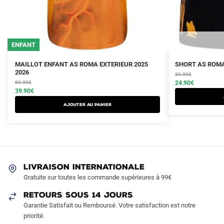
ENFANT
Le
Le
Le
Le
Ce
Ce
MAILLOT ENFANT AS ROMA EXTERIEUR 2025
SHORT AS ROMA
prix
prix
2026
prix
prix
produit
produit
39.90
€
initial
actuel
initial
actuel
69.90
€
24.90
€
a
a
était :
est :
39.90
€
était :
est :
plusieurs
plusieurs
69.90€.
39.90€.
39.90€.
24.90€.
AJOUTER AU PANIER
variations.
variations.
Les
Les
options
options
peuvent
peuvent
être
être
LIVRAISON INTERNATIONALE
choisies
choisies
Gratuite sur toutes les commande supérieures à 99€
sur
sur
RETOURS SOUS 14 JOURS
la
la
Garantie Satisfait ou Remboursé. Votre satisfaction est notre
page
page
priorité.
du
du