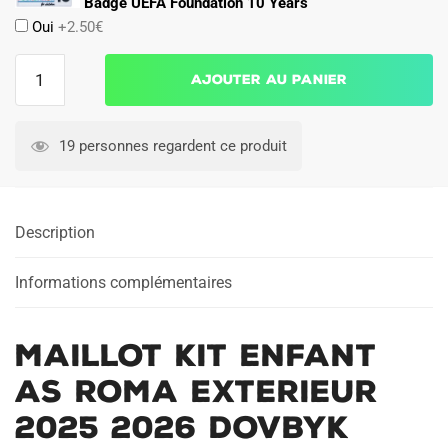
Badge UEFA Foundation 10 Years
Oui
+2.50€
quantité
Ajouter au panier
de
Maillot
Kit
19 personnes regardent ce produit
Enfant
AS
Roma
Description
Exterieur
2025
2026
Informations complémentaires
Dovbyk
Maillot Kit Enfant
AS Roma Exterieur
2025 2026 Dovbyk