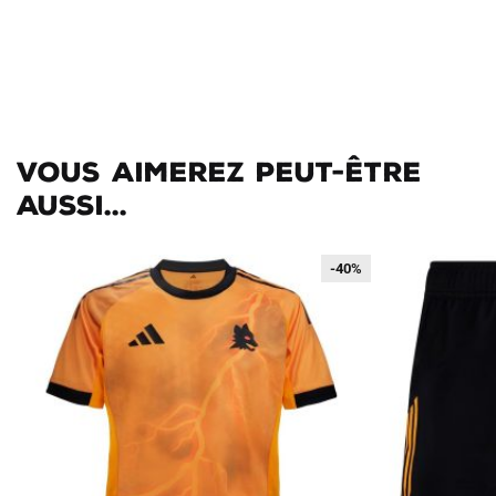
Vous aimerez peut-être
aussi...
-40%
-40%