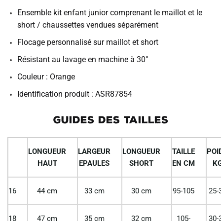
Ensemble kit enfant junior comprenant le maillot et le
short / chaussettes vendues séparément
Flocage personnalisé sur maillot et short
Résistant au lavage en machine à 30°
Couleur : Orange
Identification produit : ASR87854
GUIDES DES TAILLES
LONGUEUR
LARGEUR
LONGUEUR
TAILLE
POI
HAUT
EPAULES
SHORT
EN CM
K
16
44 cm
33 cm
30 cm
95-105
25-
18
47 cm
35 cm
32 cm
105-
30-