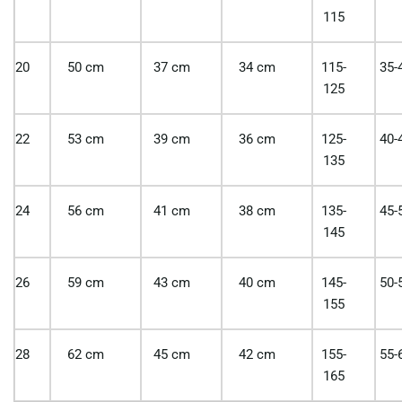
115
20
50 cm
37 cm
34 cm
115-
35-
125
22
53 cm
39 cm
36 cm
125-
40-
135
24
56 cm
41 cm
38 cm
135-
45-
145
26
59 cm
43 cm
40 cm
145-
50-
155
28
62 cm
45 cm
42 cm
155-
55-
165