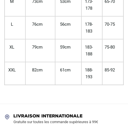
M
73cm
53cm
173-
65-70
178
L
76cm
56cm
178-
70-75
183
XL
79cm
59cm
183-
75-80
188
XXL
82cm
61cm
188-
85-92
193
LIVRAISON INTERNATIONALE
Gratuite sur toutes les commande supérieures à 99€