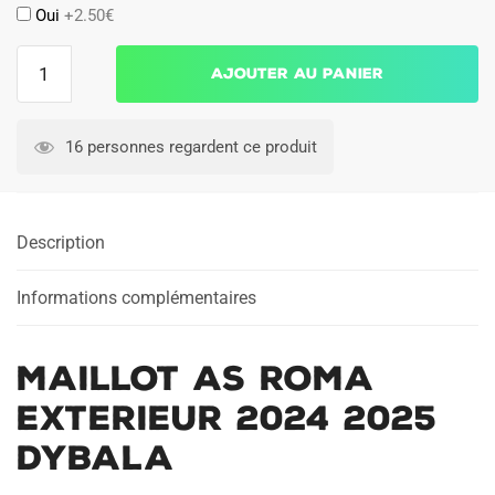
Oui
+2.50€
quantité
Ajouter au panier
de
Maillot
AS
16 personnes regardent ce produit
Roma
Exterieur
2024
Description
2025
Dybala
Informations complémentaires
Maillot AS Roma
Exterieur 2024 2025
Dybala