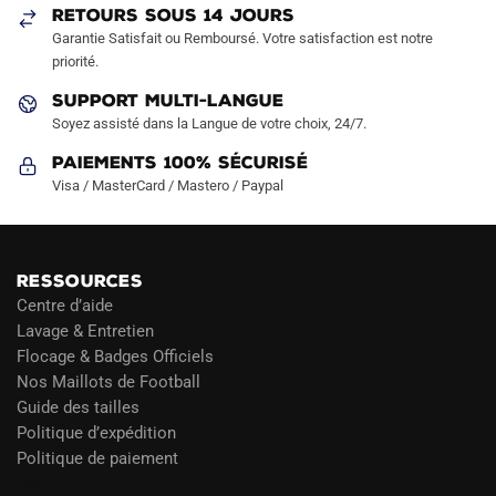
RETOURS SOUS 14 JOURS
Garantie Satisfait ou Remboursé. Votre satisfaction est notre
priorité.
SUPPORT MULTI-LANGUE
Soyez assisté dans la Langue de votre choix, 24/7.
Paiements 100% Sécurisé
Visa / MasterCard / Mastero / Paypal
RESSOURCES
Centre d’aide
Lavage & Entretien
Flocage & Badges Officiels
Nos Maillots de Football
Guide des tailles
Politique d’expédition
Politique de paiement
Blog