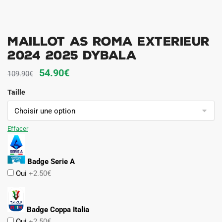
Maillot AS Roma Exterieur
2024 2025 Dybala
Le
Le
54.90
€
109.90
€
prix
prix
Taille
initial
actuel
était :
est :
109.90€.
54.90€.
Effacer
Badge Serie A
Oui
+2.50€
Badge Coppa Italia
Oui
+2.50€