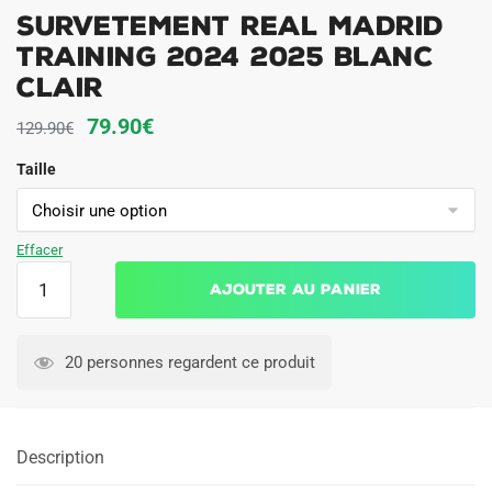
Survetement Real Madrid
Training 2024 2025 Blanc
Clair
Le
Le
79.90
€
129.90
€
prix
prix
Taille
initial
actuel
était :
est :
129.90€.
79.90€.
Effacer
quantité
Ajouter au panier
de
Survetement
Real
20 personnes regardent ce produit
Madrid
Training
2024
Description
2025
Blanc