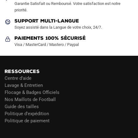
Garantie Satisfait ou Remboursé. Votre satisfaction est notre
page
priorité.
du
produit
SUPPORT MULTI-LANGUE
Soyez assisté dans la Langue de votre choix, 24/7.
Paiements 100% Sécurisé
Visa / MasterCard / Mastero / Paypal
RESSOURCES
Centre d’aide
Lavage & Entretien
Flocage & Badges Officiels
Nos Maillots de Football
Guide des tailles
Politique d’expédition
Politique de paiement
Blog