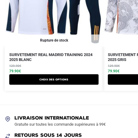
Rupture de stock
Le
Le
Le
Le
Ce
SURVETEMENT REAL MADRID TRAINING 2024
SURVETEMENT R
prix
prix
2025 BLANC
prix
prix
2025 GRIS
produit
initial
actuel
initial
actuel
129.90
€
129.90
€
a
était :
est :
79.90
€
était :
est :
79.90
€
plusieurs
129.90€.
79.90€.
129.90€.
79.90€.
Choix des options
variations.
Les
options
peuvent
être
LIVRAISON INTERNATIONALE
choisies
Gratuite sur toutes les commande supérieures à 99€
sur
RETOURS SOUS 14 JOURS
la