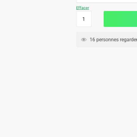
109.90€.
69.90€.
Effacer
quantité
de
Survetement
Real
16 personnes regarden
Madrid
Polo
2024
2025
Noir
Sombre