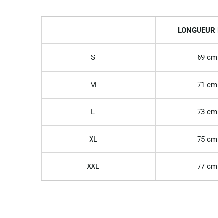
LONGUEUR
S
69 cm
M
71 cm
L
73 cm
XL
75 cm
XXL
77 cm