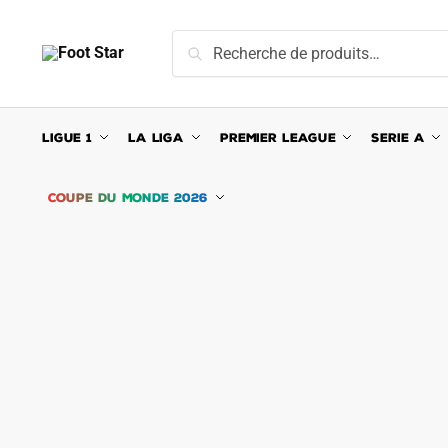
Skip
Skip
to
to
Recherche
Recherche
navigation
content
pour :
LIGUE 1
LA LIGA
PREMIER LEAGUE
SERIE A
COUPE DU MONDE 2026