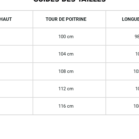
 HAUT
TOUR DE POITRINE
LONGUE
100 cm
98
104 cm
1
108 cm
10
112 cm
1
116 cm
10