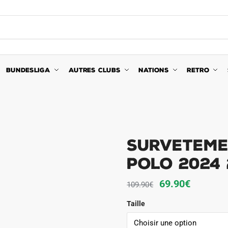
BUNDESLIGA
AUTRES CLUBS
NATIONS
RETRO
Surveteme
Polo 2024
Le
Le
69.90
€
109.90
€
prix
prix
Taille
initial
actuel
était :
est :