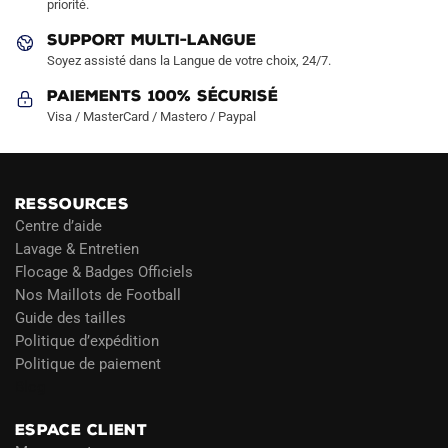
priorité.
du
produit
SUPPORT MULTI-LANGUE
Soyez assisté dans la Langue de votre choix, 24/7.
Paiements 100% Sécurisé
Visa / MasterCard / Mastero / Paypal
RESSOURCES
Centre d’aide
Lavage & Entretien
Flocage & Badges Officiels
Nos Maillots de Football
Guide des tailles
Politique d’expédition
Politique de paiement
Blog
ESPACE CLIENT