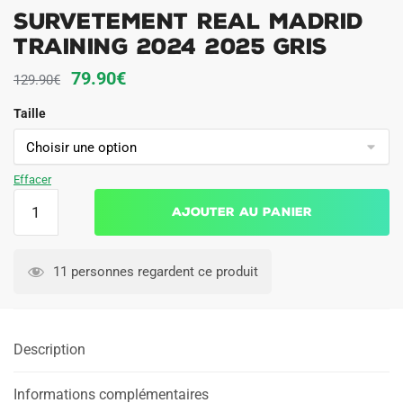
Survetement Real Madrid
Training 2024 2025 Gris
Le
Le
79.90
€
129.90
€
prix
prix
Taille
initial
actuel
était :
est :
129.90€.
79.90€.
Effacer
quantité
Ajouter au panier
de
Survetement
Real
11 personnes regardent ce produit
Madrid
Training
2024
Description
2025
Gris
Informations complémentaires