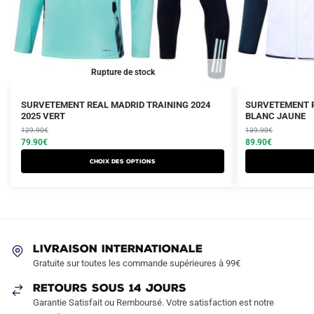
Rupture de stock
Le
Le
Le
Le
Ce
SURVETEMENT REAL MADRID TRAINING 2024
SURVETEMENT R
prix
prix
2025 VERT
prix
prix
BLANC JAUNE
produit
initial
actuel
initial
actuel
129.90
€
139.90
€
a
était :
est :
79.90
€
était :
est :
89.90
€
plusieurs
129.90€.
79.90€.
139.90€.
89.90€.
Choix des options
variations.
Les
options
peuvent
être
LIVRAISON INTERNATIONALE
choisies
Gratuite sur toutes les commande supérieures à 99€
sur
RETOURS SOUS 14 JOURS
la
Garantie Satisfait ou Remboursé. Votre satisfaction est notre
page