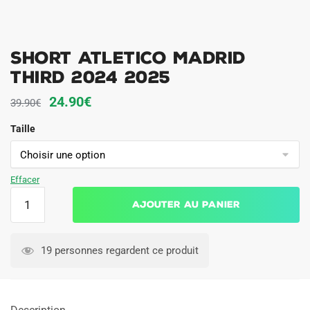
Short Atletico Madrid
Third 2024 2025
Le
Le
24.90
€
39.90
€
prix
prix
Taille
initial
actuel
était :
est :
39.90€.
24.90€.
Effacer
quantité
Ajouter au panier
de
Short
Atletico
19 personnes regardent ce produit
Madrid
Third
2024