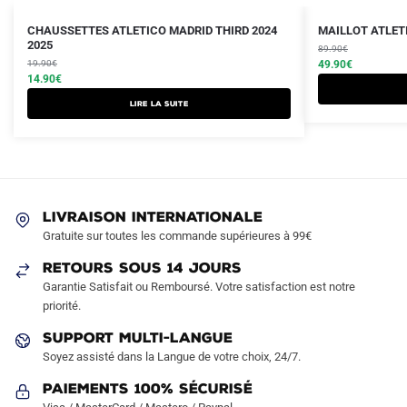
Le
Le
Le
Le
Ce
CHAUSSETTES ATLETICO MADRID THIRD 2024
MAILLOT ATLETI
prix
prix
2025
prix
prix
produit
89.90
€
initial
actuel
initial
actuel
19.90
€
49.90
€
a
était :
est :
14.90
€
était :
est :
plusieurs
19.90€.
14.90€.
89.90€.
49.90€.
Lire la suite
variations.
Les
options
peuvent
être
LIVRAISON INTERNATIONALE
choisies
Gratuite sur toutes les commande supérieures à 99€
sur
RETOURS SOUS 14 JOURS
la
Garantie Satisfait ou Remboursé. Votre satisfaction est notre
page
priorité.
du
produit
SUPPORT MULTI-LANGUE
Soyez assisté dans la Langue de votre choix, 24/7.
Paiements 100% Sécurisé