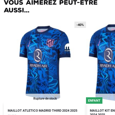
Vous aimerez peut-être
aussi...
-40%
-40%
Rupture de stock
ENFANT
Le
Le
Le
Le
Ce
Ce
MAILLOT ATLETICO MADRID THIRD 2024 2025
MAILLOT KIT E
prix
prix
prix
prix
2024 2025