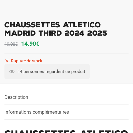
Chaussettes Atletico
Madrid Third 2024 2025
Le
Le
14.90
€
19.90
€
prix
prix
initial
actuel
Rupture de stock
était :
est :
14 personnes regardent ce produit
19.90€.
14.90€.
Description
Informations complémentaires