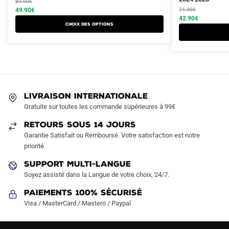
produit
89.90
€
produit
initial
actuel
initial
actuel
49.90
€
74.90
€
a
a
était :
est :
était :
est :
42.90
€
Choix des options
plusieurs
plusieurs
89.90€.
49.90€.
74.90€.
42.90€.
variations.
variations.
Les
Les
options
options
peuvent
peuvent
être
être
LIVRAISON INTERNATIONALE
choisies
choisies
Gratuite sur toutes les commande supérieures à 99€
sur
sur
RETOURS SOUS 14 JOURS
la
la
Garantie Satisfait ou Remboursé. Votre satisfaction est notre
page
page
priorité.
du
du
produit
produit
SUPPORT MULTI-LANGUE
Soyez assisté dans la Langue de votre choix, 24/7.
Paiements 100% Sécurisé
Visa / MasterCard / Mastero / Paypal