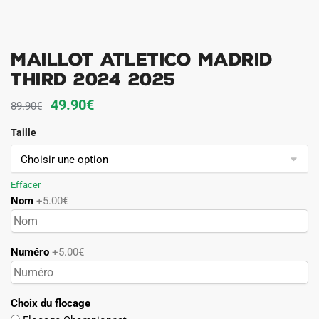
Maillot Atletico Madrid
Third 2024 2025
Le
Le
49.90
€
89.90
€
prix
prix
Taille
initial
actuel
était :
est :
89.90€.
49.90€.
Effacer
Nom
+5.00€
Numéro
+5.00€
Choix du flocage