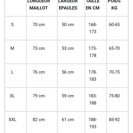
LONGUEUR
LARGEUR
TAILLE
POIDS
MAILLOT
EPAULES
EN CM
KG
S
70 cm
50 cm
168-
60-65
173
M
73 cm
53 cm
173-
65-70
178
L
76 cm
56 cm
178-
70-75
183
XL
79 cm
59 cm
183-
75-80
188
XXL
82 cm
61 cm
188-
85-92
193