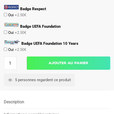
Badge Respect
Oui
+2.50€
Badge UEFA Foundation
Oui
+2.50€
Badge UEFA Foundation 10 Years
Oui
+2.50€
quantité
Ajouter au panier
de
Maillot
Atletico
5 personnes regardent ce produit
Madrid
Third
2024
Description
2025