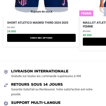
Rupture de stock
FEMME
Le
Le
Le
Le
Ce
Ce
SHORT ATLETICO MADRID THIRD 2024 2025
MAILLOT ATLETI
prix
prix
prix
prix
FEMME
produit
39.90
€
produit
initial
actuel
initial
actuel
24.90
€
89.90
€
a
a
était :
est :
était :
est :
49.90
€
Choix des options
plusieurs
plusieurs
39.90€.
24.90€.
89.90€.
49.90€.
variations.
variations.
Les
Les
options
options
peuvent
peuvent
être
être
LIVRAISON INTERNATIONALE
choisies
choisies
Gratuite sur toutes les commande supérieures à 99€
sur
sur
RETOURS SOUS 14 JOURS
la
la
Garantie Satisfait ou Remboursé. Votre satisfaction est notre
page
page
priorité.
du
du
produit
produit
SUPPORT MULTI-LANGUE