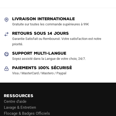
options
peuvent
être
LIVRAISON INTERNATIONALE
choisies
Gratuite sur toutes les commande supérieures à 99€
sur
RETOURS SOUS 14 JOURS
la
Garantie Satisfait ou Remboursé. Votre satisfaction est notre
page
priorité.
du
produit
SUPPORT MULTI-LANGUE
Soyez assisté dans la Langue de votre choix, 24/7.
Paiements 100% Sécurisé
Visa / MasterCard / Mastero / Paypal
RESSOURCES
Centre d’aide
Lavage & Entretien
Flocage & Badges Officiels