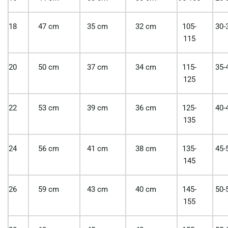
18
47 cm
35 cm
32 cm
105-
30-
115
20
50 cm
37 cm
34 cm
115-
35-
125
22
53 cm
39 cm
36 cm
125-
40-
135
24
56 cm
41 cm
38 cm
135-
45-
145
26
59 cm
43 cm
40 cm
145-
50-
155