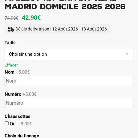
Madrid Domicile 2025 2026
Le
Le
42.90
€
74.90
€
prix
prix
Délais de livraison : 12 Août 2026 - 18 Août 2026
initial
actuel
Taille
était :
est :
74.90€.
42.90€.
Effacer
Nom
+5.00€
Numéro
+5.00€
Chaussettes
Oui
+8.00€
Choix du flocage