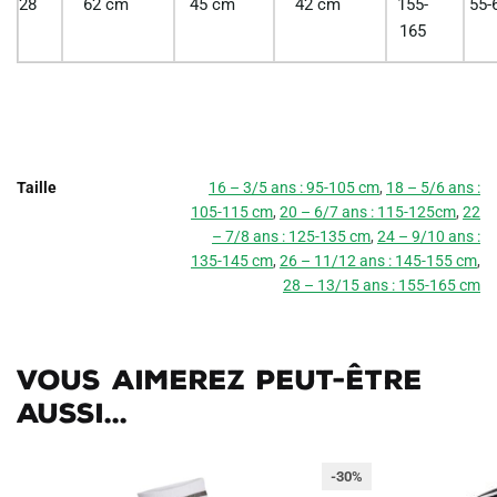
28
62 cm
45 cm
42 cm
155-
55-
165
Taille
16 – 3/5 ans : 95-105 cm
,
18 – 5/6 ans :
105-115 cm
,
20 – 6/7 ans : 115-125cm
,
22
– 7/8 ans : 125-135 cm
,
24 – 9/10 ans :
135-145 cm
,
26 – 11/12 ans : 145-155 cm
,
28 – 13/15 ans : 155-165 cm
Vous aimerez peut-être
aussi...
-30%