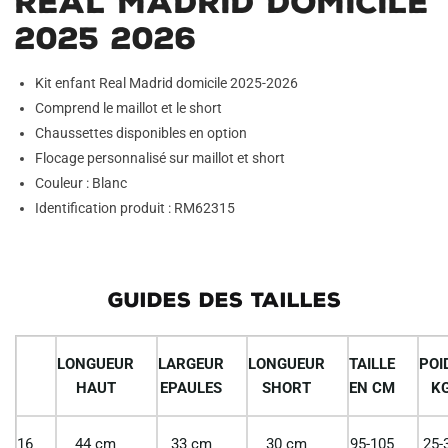
Real Madrid Domicile
2025 2026
Kit enfant Real Madrid domicile 2025-2026
Comprend le maillot et le short
Chaussettes disponibles en option
Flocage personnalisé sur maillot et short
Couleur : Blanc
Identification produit : RM62315
GUIDES DES TAILLES
LONGUEUR
LARGEUR
LONGUEUR
TAILLE
POI
HAUT
EPAULES
SHORT
EN CM
K
16
44 cm
33 cm
30 cm
95-105
25-