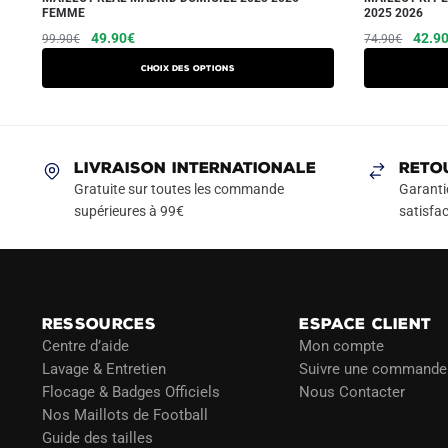
FEMME
2025 2026
Le
Le
Ce
Le
49.90
€
42.9
99.90
€
74.90
€
prix
prix
prix
produit
Choix des options
initial
actuel
initial
a
était :
est :
était :
plusieurs
99.90€.
49.90€.
74.90
variations.
Les
LIVRAISON INTERNATIONALE
RETO
options
Gratuite sur toutes les commande
Garanti
peuvent
supérieures à 99€
satisfac
être
choisies
sur
la
RESSOURCES
ESPACE CLIENT
page
Centre d’aide
Mon compte
du
Lavage & Entretien
Suivre une commande
produit
Flocage & Badges Officiels
Nous Contacter
Nos Maillots de Football
Guide des tailles