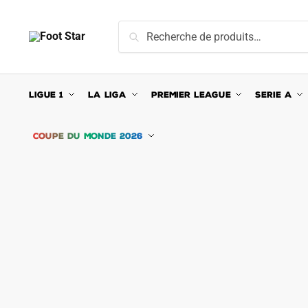
Skip
Skip
to
to
Recherche
Recherche
navigation
content
pour :
LIGUE 1
LA LIGA
PREMIER LEAGUE
SERIE A
COUPE DU MONDE 2026