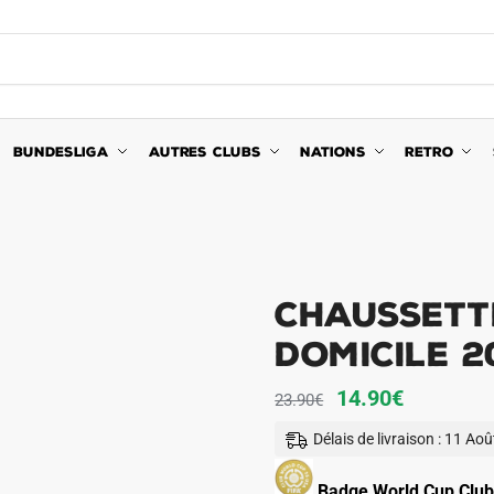
BUNDESLIGA
AUTRES CLUBS
NATIONS
RETRO
Chaussett
Domicile 2
Le
Le
14.90
€
23.90
€
prix
prix
Délais de livraison : 11 Ao
initial
actuel
était :
est :
Badge World Cup Club