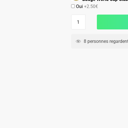
Oui
+2.50€
23.90€.
14.90€.
quantité
de
Chaussettes
Real
8 personnes regardent
Madrid
Domicile
2025
2026