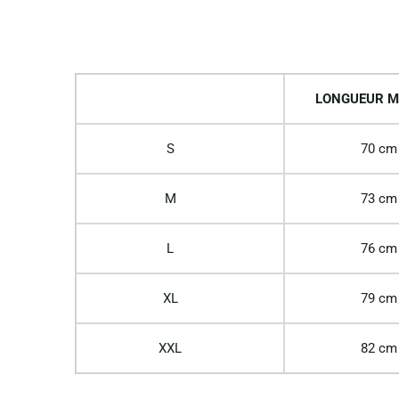
LONGUEUR M
S
70 cm
M
73 cm
L
76 cm
XL
79 cm
XXL
82 cm