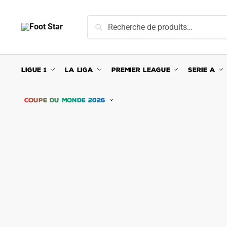
Skip
Skip
to
to
Recherche
Recherche
navigation
content
pour :
LIGUE 1
LA LIGA
PREMIER LEAGUE
SERIE A
COUPE DU MONDE 2026