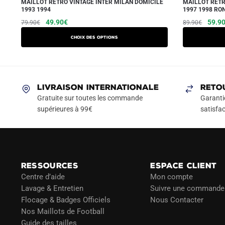
MAILLOT RETRO VINTAGE INTER MILAN DOMICILE
MAILLOT RETR
1993 1994
1997 1998 RO
Le
Le
Ce
Le
49.90
€
59.9
79.90
€
89.90
€
prix
prix
prix
produit
Choix des options
initial
actuel
initial
a
était :
est :
était :
plusieurs
79.90€.
49.90€.
89.90
variations.
Les
LIVRAISON INTERNATIONALE
RETO
options
Gratuite sur toutes les commande
Garanti
peuvent
supérieures à 99€
satisfac
être
choisies
sur
la
RESSOURCES
ESPACE CLIENT
page
Centre d’aide
Mon compte
du
Lavage & Entretien
Suivre une commande
produit
Flocage & Badges Officiels
Nous Contacter
Nos Maillots de Football
Guide des tailles