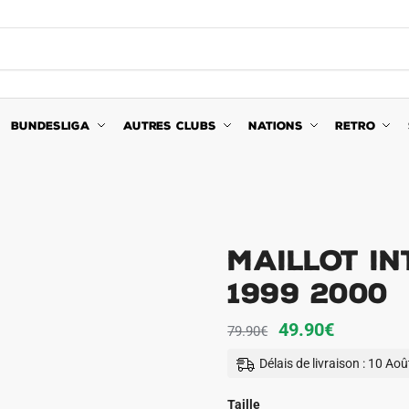
BUNDESLIGA
AUTRES CLUBS
NATIONS
RETRO
Maillot In
1999 2000
Le
Le
49.90
€
79.90
€
prix
prix
Délais de livraison : 10 Ao
initial
actuel
était :
est :
Taille