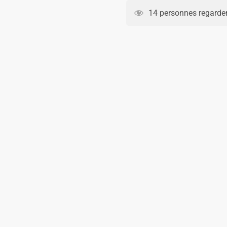
Retro
14 personnes regarden
Vintage
Inter
Milan
Domicile
1997
1998