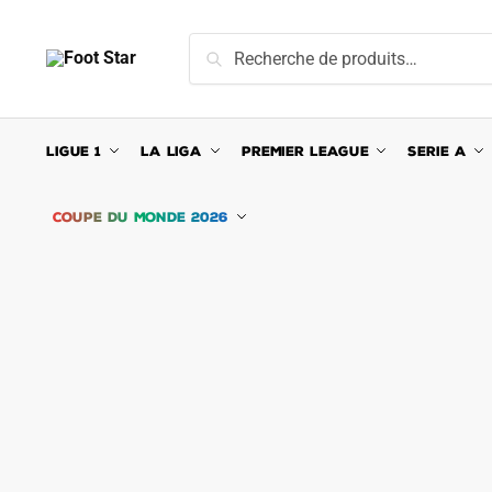
Skip
Skip
to
to
Recherche
Recherche
navigation
content
pour :
LIGUE 1
LA LIGA
PREMIER LEAGUE
SERIE A
COUPE DU MONDE 2026