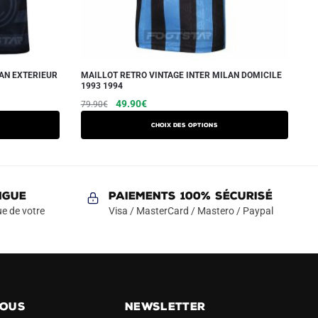
LAN EXTERIEUR
MAILLOT RETRO VINTAGE INTER MILAN DOMICILE
1993 1994
Le
Le
Ce
49.90
€
79.90
€
prix
prix
produit
Choix des options
initial
actuel
a
était :
est :
plusieurs
79.90€.
49.90€.
variations.
Les
NGUE
Paiements 100% Sécurisé
options
e de votre
Visa / MasterCard / Mastero / Paypal
peuvent
être
choisies
sur
la
NOUS
NEWSLETTER
page