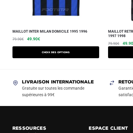
MAILLOT INTER MILAN DOMICILE 1995 1996
MAILLOT RETR
1997 1998
Le
Le
Ce
49.90
€
79.90
€
Le
49.9
79.90
€
prix
prix
produit
prix
initial
actuel
a
Choix des options
initial
était :
est :
plusieurs
était :
79.90€.
49.90€.
variations.
79.90
Les
LIVRAISON INTERNATIONALE
RETO
options
Gratuite sur toutes les commande
Garanti
peuvent
supérieures à 99€
satisfac
être
choisies
sur
la
page
RESSOURCES
ESPACE CLIENT