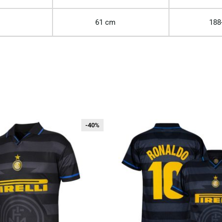
61 cm
188
-40%
-40%