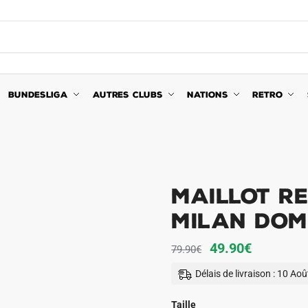
BUNDESLIGA
AUTRES CLUBS
NATIONS
RETRO
Maillot Re
Milan Domi
Le
Le
49.90
€
79.90
€
prix
prix
Délais de livraison : 10 Ao
initial
actuel
était :
est :
Taille