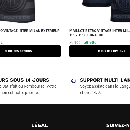
O VINTAGE INTER MILAN EXTERIEUR
MAILLOT RETRO VINTAGE INTER MI
1997 1998 RONALDO
Le
Ce
Le
Le
Ce
0
€
59.90
€
89.90
€
prix
prix
prix
produit
produit
Choix des options
Choix des options
actuel
initial
actuel
a
a
est :
était :
est :
plusieurs
plusieurs
€.
49.90€.
89.90€.
59.90€.
variations.
variations.
Les
Les
URS SOUS 14 JOURS
SUPPORT MULTI-LA
options
options
e Satisfait ou Remboursé. Votre
Soyez assisté dans la Langu
peuvent
peuvent
tion est notre priorité.
choix, 24/7.
être
être
choisies
choisies
sur
sur
la
la
LÉGAL
SUIVEZ-
page
page