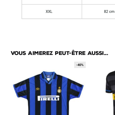
XXL
82 cm
Vous aimerez peut-être aussi...
-40%
-40%