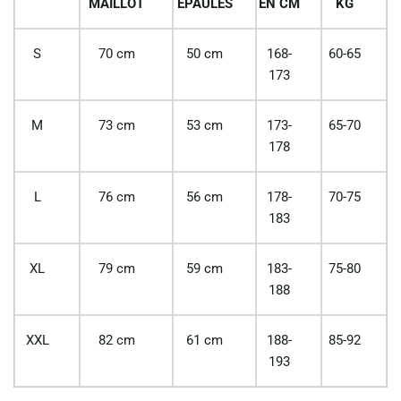
MAILLOT
EPAULES
EN CM
KG
S
70 cm
50 cm
168-
60-65
173
M
73 cm
53 cm
173-
65-70
178
L
76 cm
56 cm
178-
70-75
183
XL
79 cm
59 cm
183-
75-80
188
XXL
82 cm
61 cm
188-
85-92
193