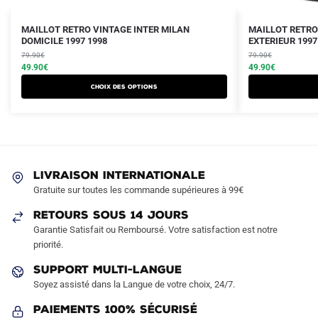
Le
Le
Le
Le
Ce
Ce
MAILLOT RETRO VINTAGE INTER MILAN
MAILLOT RETRO
prix
prix
DOMICILE 1997 1998
prix
prix
EXTERIEUR 1997
produit
produit
initial
actuel
initial
actuel
79.90
€
79.90
€
a
a
était :
est :
49.90
€
était :
est :
49.90
€
plusieurs
plusieurs
79.90€.
49.90€.
79.90€.
49.90€.
Choix des options
variations.
variations.
Les
Les
options
options
peuvent
peuvent
être
être
LIVRAISON INTERNATIONALE
choisies
choisies
Gratuite sur toutes les commande supérieures à 99€
sur
sur
RETOURS SOUS 14 JOURS
la
la
Garantie Satisfait ou Remboursé. Votre satisfaction est notre
page
page
priorité.
du
du
produit
produit
SUPPORT MULTI-LANGUE
Soyez assisté dans la Langue de votre choix, 24/7.
Paiements 100% Sécurisé