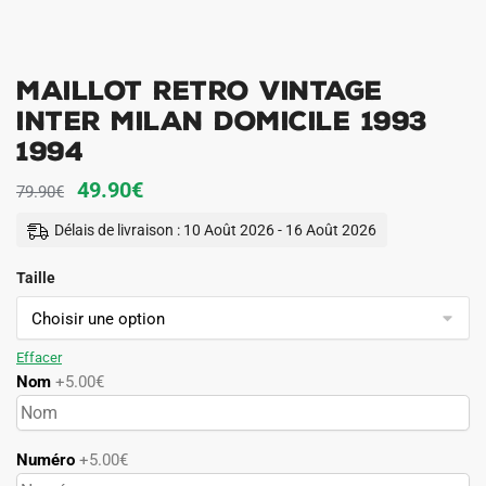
Maillot Retro Vintage
Inter Milan Domicile 1993
1994
Le
Le
49.90
€
79.90
€
prix
prix
Délais de livraison : 10 Août 2026 - 16 Août 2026
initial
actuel
Taille
était :
est :
79.90€.
49.90€.
Effacer
Nom
+5.00€
Numéro
+5.00€