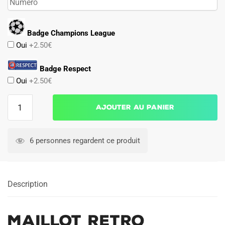
Badge Champions League
Oui
+2.50€
Badge Respect
Oui
+2.50€
quantité
Ajouter au panier
de
Maillot
Retro
6 personnes regardent ce produit
Vintage
Inter
Milan
Description
Domicile
1993
1994
Maillot Retro