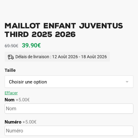
Maillot Enfant Juventus
Third 2025 2026
Le
Le
39.90
€
69.90
€
prix
prix
Délais de livraison : 12 Août 2026 - 18 Août 2026
initial
actuel
Taille
était :
est :
69.90€.
39.90€.
Effacer
Nom
+5.00€
Numéro
+5.00€