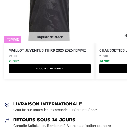
Rupture de stock
FEMME
Le
Le
Le
Le
Ce
MAILLOT JUVENTUS THIRD 2025 2026 FEMME
CHAUSSETTES J
prix
prix
prix
prix
produit
99.90
€
23.90
€
initial
actuel
initial
actuel
49.90
€
14.90
€
a
était :
est :
était :
est :
AJOUTER AU PANIER
plusieurs
99.90€.
49.90€.
23.90€.
14.90€.
variations.
Les
options
peuvent
LIVRAISON INTERNATIONALE
être
Gratuite sur toutes les commande supérieures à 99€
choisies
sur
RETOURS SOUS 14 JOURS
la
Garantie Satisfait ou Remboursé. Votre satisfaction est notre