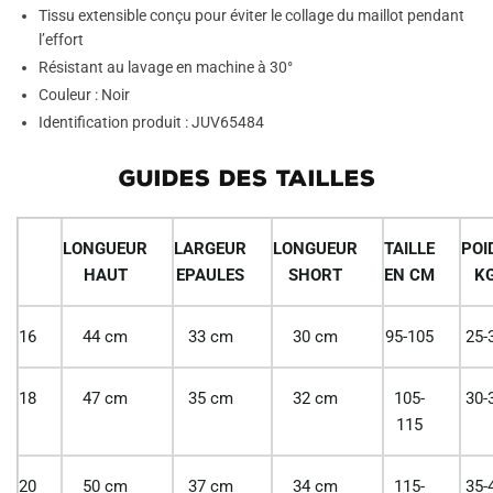
Tissu extensible conçu pour éviter le collage du maillot pendant
l’effort
Résistant au lavage en machine à 30°
Couleur : Noir
Identification produit : JUV65484
GUIDES DES TAILLES
LONGUEUR
LARGEUR
LONGUEUR
TAILLE
POI
HAUT
EPAULES
SHORT
EN CM
K
16
44 cm
33 cm
30 cm
95-105
25-
18
47 cm
35 cm
32 cm
105-
30-
115
20
50 cm
37 cm
34 cm
115-
35-