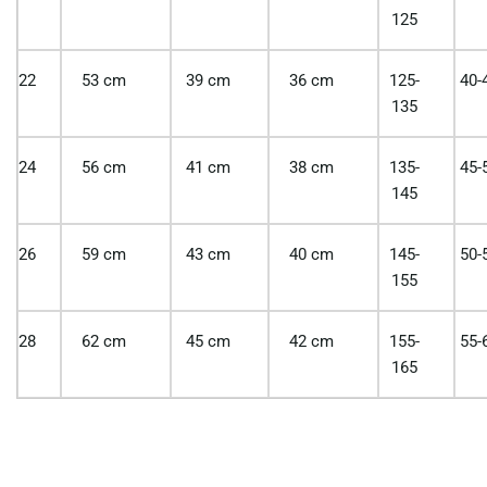
125
22
53 cm
39 cm
36 cm
125-
40-
135
24
56 cm
41 cm
38 cm
135-
45-
145
26
59 cm
43 cm
40 cm
145-
50-
155
28
62 cm
45 cm
42 cm
155-
55-
165