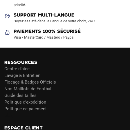
page
priorité.
du
SUPPORT MULTI-LANGUE
produit
Soyez assisté dans la Langue de votre choix, 24/7.
Paiements 100% Sécurisé
Visa / MasterCard / Mastero / Paypal
RESSOURCES
Centre d’aide
Lavage & Entretien
Flocage & Badges Officiels
Nos Maillots de Football
Guide des tailles
Politique d’expédition
Politique de paiement
Blog
ESPACE CLIENT