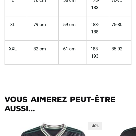
L
76 cm
56 cm
178-
70-75
183
XL
79 cm
59 cm
183-
75-80
188
XXL
82 cm
61 cm
188-
85-92
193
Vous aimerez peut-être
aussi...
-40%