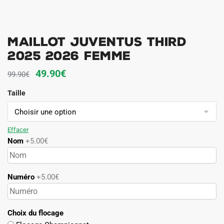
Maillot Juventus Third
2025 2026 Femme
Le
Le
49.90
€
99.90
€
prix
prix
Taille
initial
actuel
était :
est :
99.90€.
49.90€.
Effacer
Nom
+5.00€
Numéro
+5.00€
Choix du flocage