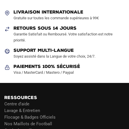
peuvent
peuvent
LIVRAISON INTERNATIONALE
être
être
Gratuite sur toutes les commande supérieures à 99€
choisies
choisies
sur
sur
RETOURS SOUS 14 JOURS
la
la
Garantie Satisfait ou Remboursé. Votre satisfaction est notre
page
page
priorité.
du
du
SUPPORT MULTI-LANGUE
produit
produit
Soyez assisté dans la Langue de votre choix, 24/7.
Paiements 100% Sécurisé
Visa / MasterCard / Mastero / Paypal
RESSOURCES
Centre d’aide
Lavage & Entretien
Flocage & Badges Officiels
Nos Maillots de Football