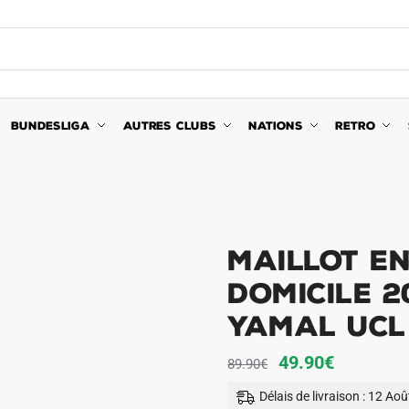
BUNDESLIGA
AUTRES CLUBS
NATIONS
RETRO
Maillot E
Domicile 2
Yamal UCL
Le
Le
49.90
€
89.90
€
prix
prix
Délais de livraison : 12 Ao