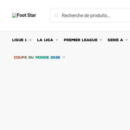
Skip
Skip
to
to
Recherche
Recherche
navigation
content
pour :
LIGUE 1
LA LIGA
PREMIER LEAGUE
SERIE A
COUPE DU MONDE 2026