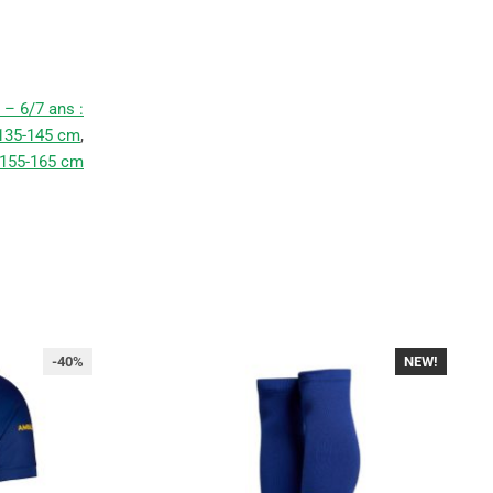
 – 6/7 ans :
 135-145 cm
,
 155-165 cm
-40%
NEW!
-30%