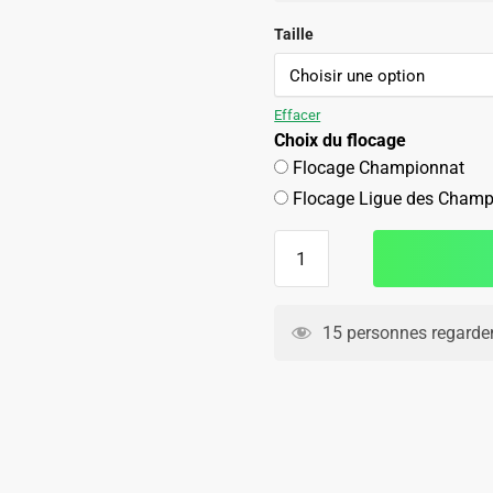
initial
actuel
était :
est :
Taille
89.90€.
49.90€.
Effacer
Choix du flocage
Flocage Championnat
Flocage Ligue des Champ
quantité
de
Maillot
Enfant
15 personnes regarden
Barca
Domicile
2025
2026
Lamine
Yamal