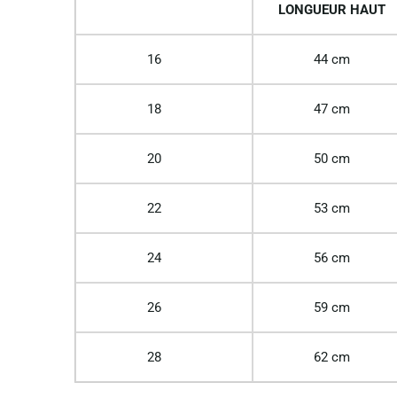
LONGUEUR HAUT
16
44 cm
18
47 cm
20
50 cm
22
53 cm
24
56 cm
26
59 cm
28
62 cm