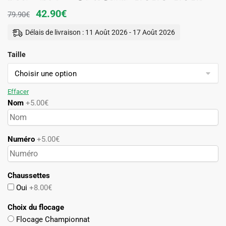
Le
Le
42.90
€
79.90
€
prix
prix
Délais de livraison : 11 Août 2026 - 17 Août 2026
initial
actuel
Taille
était :
est :
79.90€.
42.90€.
Effacer
Nom
+5.00€
Numéro
+5.00€
Chaussettes
Oui
+8.00€
Choix du flocage
Flocage Championnat