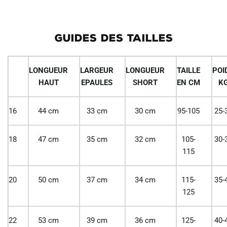
GUIDES DES TAILLES
LONGUEUR
LARGEUR
LONGUEUR
TAILLE
POI
HAUT
EPAULES
SHORT
EN CM
K
16
44 cm
33 cm
30 cm
95-105
25-
18
47 cm
35 cm
32 cm
105-
30-
115
20
50 cm
37 cm
34 cm
115-
35-
125
22
53 cm
39 cm
36 cm
125-
40-