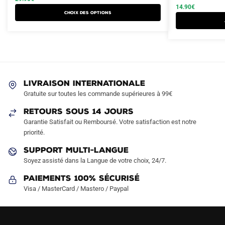
a
était :
est :
était :
est :
14.90
€
Choix des options
plusieurs
44.90€.
29.90€.
22.90€.
14.90€.
variations.
Les
options
peuvent
être
LIVRAISON INTERNATIONALE
choisies
Gratuite sur toutes les commande supérieures à 99€
sur
RETOURS SOUS 14 JOURS
la
Garantie Satisfait ou Remboursé. Votre satisfaction est notre
page
priorité.
du
produit
SUPPORT MULTI-LANGUE
Soyez assisté dans la Langue de votre choix, 24/7.
Paiements 100% Sécurisé
Visa / MasterCard / Mastero / Paypal