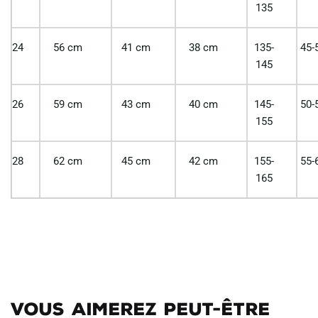
135
24
56 cm
41 cm
38 cm
135-
45-
145
26
59 cm
43 cm
40 cm
145-
50-
155
28
62 cm
45 cm
42 cm
155-
55-
165
Vous aimerez peut-être