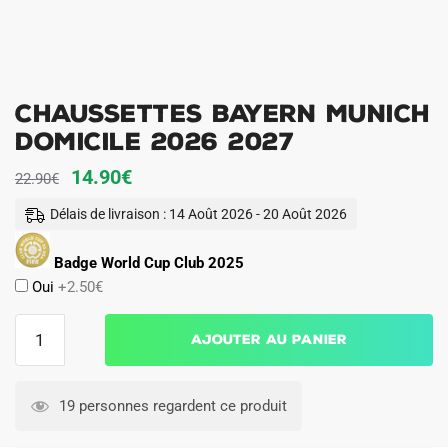
Chaussettes Bayern Munich
Domicile 2026 2027
Le
Le
14.90
€
22.90
€
prix
prix
Délais de livraison : 14 Août 2026 - 20 Août 2026
initial
actuel
était :
est :
Badge World Cup Club 2025
Oui
+2.50€
22.90€.
14.90€.
quantité
Ajouter au panier
de
Chaussettes
Bayern
19 personnes regardent ce produit
Munich
Domicile