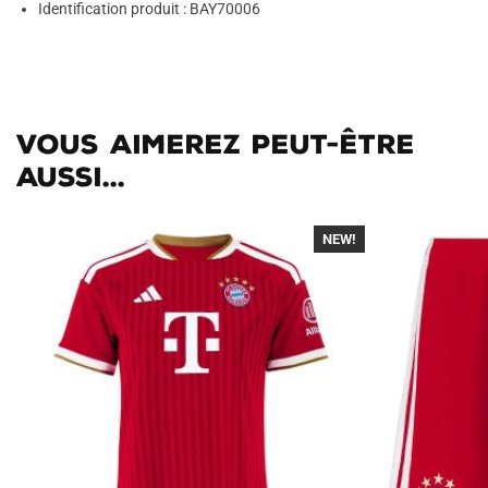
Identification produit : BAY70006
Vous aimerez peut-être
aussi...
NEW!
-40%