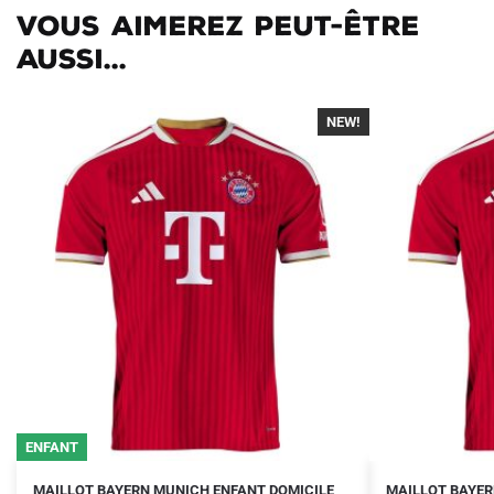
Vous aimerez peut-être
aussi...
NEW!
-40%
ENFANT
Le
Le
Le
Le
Ce
Ce
MAILLOT BAYERN MUNICH ENFANT DOMICILE
MAILLOT BAYER