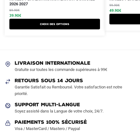
prix
prix
2026 2027
prix
prix
produit
produit
99.90
€
initial
actuel
initial
actuel
69.90
€
49.90
€
a
a
était :
est :
39.90
€
était :
est :
plusieurs
plusieurs
69.90€.
39.90€.
99.90€.
49.90€.
Choix des options
variations.
variations.
Les
Les
options
options
peuvent
peuvent
être
être
LIVRAISON INTERNATIONALE
choisies
choisies
Gratuite sur toutes les commande supérieures à 99€
sur
sur
RETOURS SOUS 14 JOURS
la
la
Garantie Satisfait ou Remboursé. Votre satisfaction est notre
page
page
priorité.
du
du
produit
produit
SUPPORT MULTI-LANGUE
Soyez assisté dans la Langue de votre choix, 24/7.
Paiements 100% Sécurisé
Visa / MasterCard / Mastero / Paypal