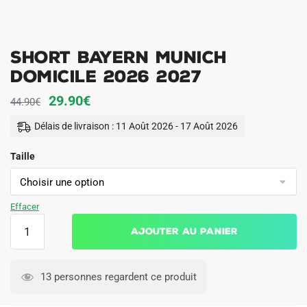
Short Bayern Munich
Domicile 2026 2027
Le
Le
29.90
€
44.90
€
prix
prix
Délais de livraison : 11 Août 2026 - 17 Août 2026
initial
actuel
Taille
était :
est :
44.90€.
29.90€.
Effacer
quantité
Ajouter au panier
de
Short
Bayern
13 personnes regardent ce produit
Munich
Domicile