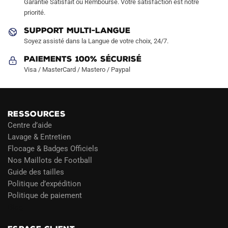
Garantie Satisfait ou Remboursé. Votre satisfaction est notre
page
page
priorité.
du
du
produit
produit
SUPPORT MULTI-LANGUE
Soyez assisté dans la Langue de votre choix, 24/7.
Paiements 100% Sécurisé
Visa / MasterCard / Mastero / Paypal
RESSOURCES
Centre d’aide
Lavage & Entretien
Flocage & Badges Officiels
Nos Maillots de Football
Guide des tailles
Politique d’expédition
Politique de paiement
Blog