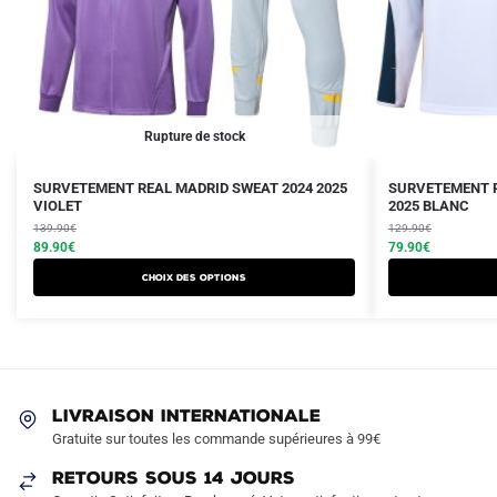
Rupture de stock
Le
Le
Le
Le
Ce
Ce
SURVETEMENT REAL MADRID SWEAT 2024 2025
SURVETEMENT R
prix
prix
VIOLET
prix
prix
2025 BLANC
produit
produit
initial
actuel
initial
actuel
139.90
€
129.90
€
a
a
était :
est :
89.90
€
était :
est :
79.90
€
plusieurs
plusieurs
139.90€.
89.90€.
129.90€.
79.90€.
Choix des options
variations.
variations.
Les
Les
options
options
peuvent
peuvent
être
être
LIVRAISON INTERNATIONALE
choisies
choisies
Gratuite sur toutes les commande supérieures à 99€
sur
sur
RETOURS SOUS 14 JOURS
la
la