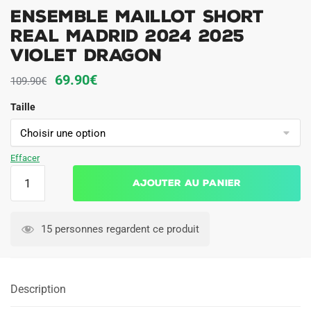
Ensemble Maillot Short
Real Madrid 2024 2025
Violet Dragon
Le
Le
69.90
€
109.90
€
prix
prix
Taille
initial
actuel
était :
est :
109.90€.
69.90€.
Effacer
quantité
Ajouter au panier
de
Ensemble
Maillot
15 personnes regardent ce produit
Short
Real
Madrid
Description
2024
2025