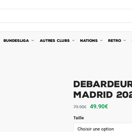
BUNDESLIGA
AUTRES CLUBS
NATIONS
RETRO
Debardeur
Madrid 202
Le
Le
49.90
€
79.90
€
prix
prix
Taille
initial
actuel
était :
est :