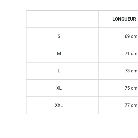
LONGUEUR
S
69 cm
M
71 cm
L
73 cm
XL
75 cm
XXL
77 cm