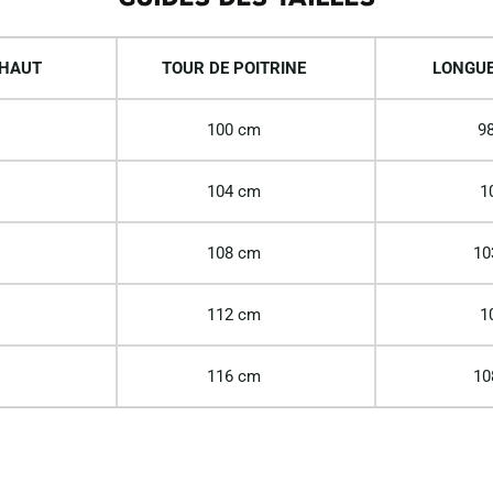
 HAUT
TOUR DE POITRINE
LONGUE
100 cm
98
104 cm
1
108 cm
10
112 cm
1
116 cm
10