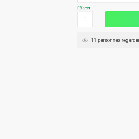
79.90€.
49.90€.
Effacer
quantité
de
Debardeur
Short
11 personnes regarden
Real
Madrid
2024
2025
Bleu
Ciel