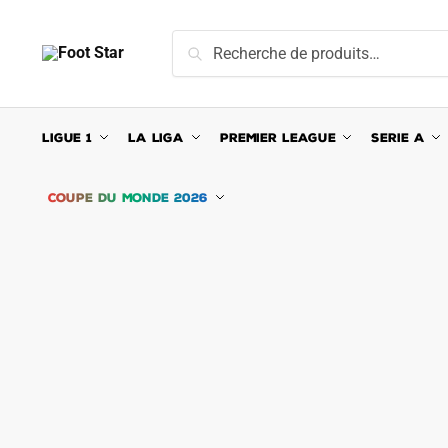
Skip
Skip
to
to
Recherche
Recherche
navigation
content
pour :
LIGUE 1
LA LIGA
PREMIER LEAGUE
SERIE A
COUPE DU MONDE 2026