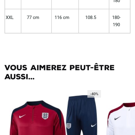
180
XXL
77 cm
116 cm
108.5
180-
190
Vous aimerez peut-être
aussi...
-40%