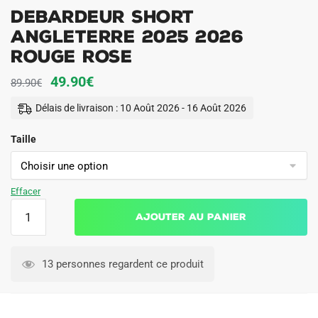
Debardeur Short
Angleterre 2025 2026
Rouge Rose
Le
Le
49.90
€
89.90
€
prix
prix
Délais de livraison : 10 Août 2026 - 16 Août 2026
initial
actuel
Taille
était :
est :
89.90€.
49.90€.
Effacer
quantité
Ajouter au panier
de
Debardeur
Short
13 personnes regardent ce produit
Angleterre
2025
2026