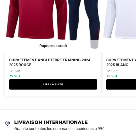
Rupture de stock
Le
Le
Le
Le
Ce
SURVETEMENT ANGLETERRE TRAINING 2024
SURVETEMENT A
prix
prix
2025 ROUGE
prix
prix
2025 BLANC
produit
initial
actuel
initial
actuel
129.90
€
129.90
€
a
était :
est :
79.90
€
était :
est :
79.90
€
plusieurs
129.90€.
79.90€.
129.90€.
79.90€.
Lire la suite
variations.
Les
options
peuvent
être
LIVRAISON INTERNATIONALE
choisies
Gratuite sur toutes les commande supérieures à 99€
sur