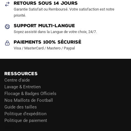
RETOURS SOUS 14 JOURS
la
Garantie Satisfait ou Remboursé. Votre satisfaction est notre
page
priorité.
du
produit
SUPPORT MULTI-LANGUE
Soyez assisté dans la Langue de votre choix, 24/7.
Paiements 100% Sécurisé
Visa / MasterCard / Mastero / Paypal
RESSOURCES
Centre d’aide
Lavage & Entretien
Flocage & Badges Officiels
Nos Maillots de Football
Guide des tailles
Politique d’expédition
Politique de paiement
Blog