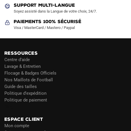
produit
produit
SUPPORT MULTI-LANGUE
Soyez assisté dans la Langue de votre choix, 24/7.
Paiements 100% Sécurisé
Visa / MasterCard / Mastero / Paypal
RESSOURCES
Centre d’aide
Lavage & Entretien
Flocage & Badges Officiels
Nos Maillots de Football
Guide des tailles
Politique d’expédition
Politique de paiement
Blog
ESPACE CLIENT
Mon compte