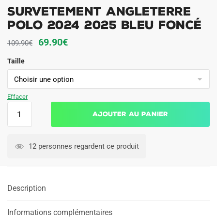
Survetement Angleterre
Polo 2024 2025 Bleu Foncé
Le
Le
69.90
€
109.90
€
prix
prix
Taille
initial
actuel
était :
est :
109.90€.
69.90€.
Effacer
quantité
Ajouter au panier
de
Survetement
Angleterre
12 personnes regardent ce produit
Polo
2024
2025
Description
Bleu
Foncé
Informations complémentaires