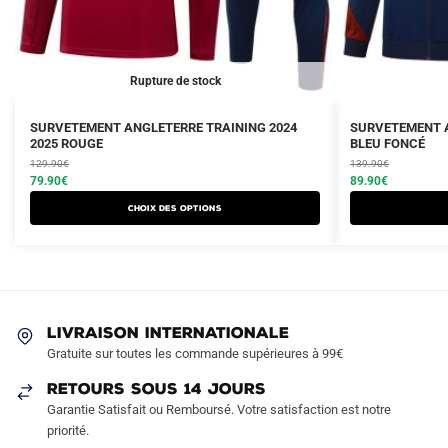
Rupture de stock
Le
Le
Le
Le
Ce
Ce
SURVETEMENT ANGLETERRE TRAINING 2024
SURVETEMENT A
prix
prix
2025 ROUGE
prix
prix
BLEU FONCÉ
produit
produit
initial
actuel
initial
actuel
129.90
€
139.90
€
a
a
était :
est :
79.90
€
était :
est :
89.90
€
plusieurs
plusieurs
129.90€.
79.90€.
139.90€.
89.90€.
Choix des options
variations.
variations.
Les
Les
options
options
peuvent
peuvent
être
être
LIVRAISON INTERNATIONALE
choisies
choisies
Gratuite sur toutes les commande supérieures à 99€
sur
sur
RETOURS SOUS 14 JOURS
la
la
Garantie Satisfait ou Remboursé. Votre satisfaction est notre
page
page
priorité.
du
du