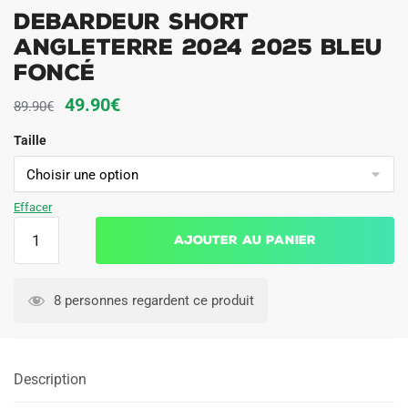
Debardeur Short
Angleterre 2024 2025 Bleu
Foncé
Le
Le
49.90
€
89.90
€
prix
prix
Taille
initial
actuel
était :
est :
89.90€.
49.90€.
Effacer
quantité
Ajouter au panier
de
Debardeur
Short
8 personnes regardent ce produit
Angleterre
2024
2025
Description
Bleu
Foncé