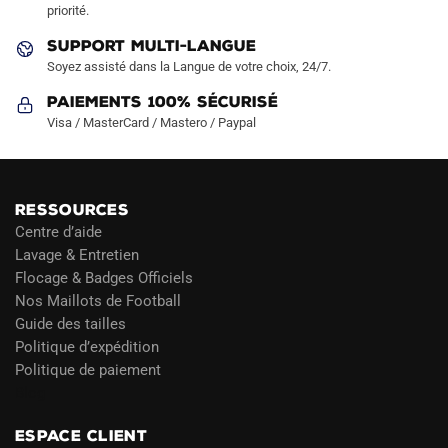
priorité.
du
produit
SUPPORT MULTI-LANGUE
Soyez assisté dans la Langue de votre choix, 24/7.
Paiements 100% Sécurisé
Visa / MasterCard / Mastero / Paypal
RESSOURCES
Centre d’aide
Lavage & Entretien
Flocage & Badges Officiels
Nos Maillots de Football
Guide des tailles
Politique d’expédition
Politique de paiement
Blog
ESPACE CLIENT