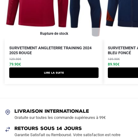
Rupture de stock
Le
Le
Le
Le
Ce
SURVETEMENT ANGLETERRE TRAINING 2024
SURVETEMENT A
prix
prix
2025 ROUGE
prix
prix
BLEU FONCÉ
produit
initial
actuel
initial
actuel
129.90
€
139.90
€
a
était :
est :
79.90
€
était :
est :
89.90
€
plusieurs
129.90€.
79.90€.
139.90€.
89.90€.
Lire la suite
variations.
Les
options
peuvent
être
LIVRAISON INTERNATIONALE
choisies
Gratuite sur toutes les commande supérieures à 99€
sur
RETOURS SOUS 14 JOURS
la
Garantie Satisfait ou Remboursé. Votre satisfaction est notre
page