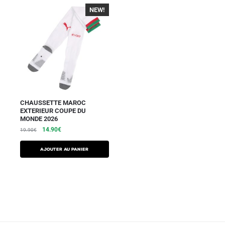
NEW!
-30%
CHAUSSETTE MAROC
EXTERIEUR COUPE DU
MONDE 2026
14.90
€
19.90
€
Ajouter au panier