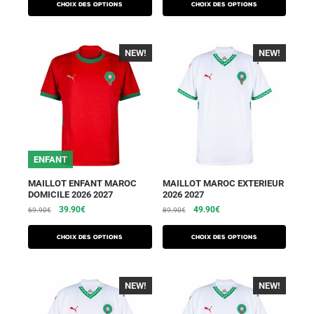
Choix des options
Choix des options
NEW!
-40%
NEW!
-40%
ENFANT
MAILLOT ENFANT MAROC
MAILLOT MAROC EXTERIEUR
DOMICILE 2026 2027
2026 2027
39.90
€
49.90
€
69.90
€
89.90
€
Choix des options
Choix des options
NEW!
-40%
NEW!
-40%