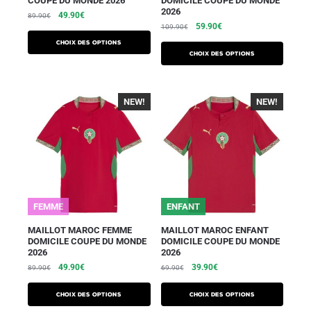
COUPE DU MONDE 2026
DOMICILE COUPE DU MONDE
2026
49.90
€
89.90
€
59.90
€
109.90
€
Choix des options
Choix des options
NEW!
-40%
NEW!
-40%
FEMME
ENFANT
MAILLOT MAROC FEMME
MAILLOT MAROC ENFANT
DOMICILE COUPE DU MONDE
DOMICILE COUPE DU MONDE
2026
2026
49.90
€
39.90
€
89.90
€
69.90
€
Choix des options
Choix des options