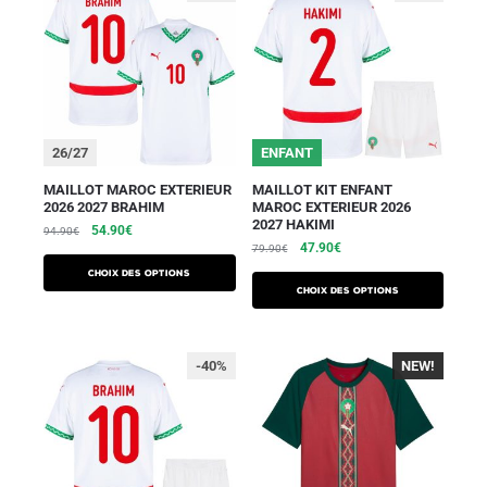
26/27
ENFANT
MAILLOT MAROC EXTERIEUR
MAILLOT KIT ENFANT
2026 2027 BRAHIM
MAROC EXTERIEUR 2026
2027 HAKIMI
54.90
€
94.90
€
47.90
€
79.90
€
Choix des options
Choix des options
-40%
NEW!
-40%