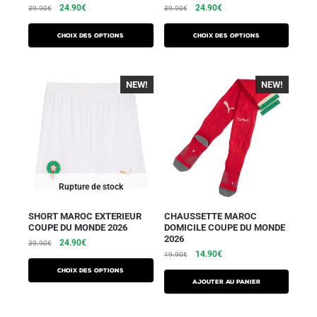
24.90
€
24.90
€
39.90
€
39.90
€
Choix des options
Choix des options
NEW!
NEW!
-30%
Rupture de stock
SHORT MAROC EXTERIEUR
CHAUSSETTE MAROC
COUPE DU MONDE 2026
DOMICILE COUPE DU MONDE
2026
24.90
€
39.90
€
14.90
€
19.90
€
Choix des options
Ajouter au panier