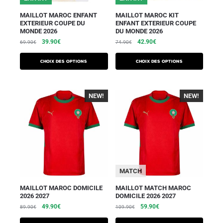
MAILLOT MAROC ENFANT
MAILLOT MAROC KIT
EXTERIEUR COUPE DU
ENFANT EXTERIEUR COUPE
MONDE 2026
DU MONDE 2026
39.90
€
42.90
€
69.90
€
74.90
€
Choix des options
Choix des options
NEW!
-40%
NEW!
-40%
MATCH
MAILLOT MAROC DOMICILE
MAILLOT MATCH MAROC
2026 2027
DOMICILE 2026 2027
49.90
€
59.90
€
89.90
€
109.90
€