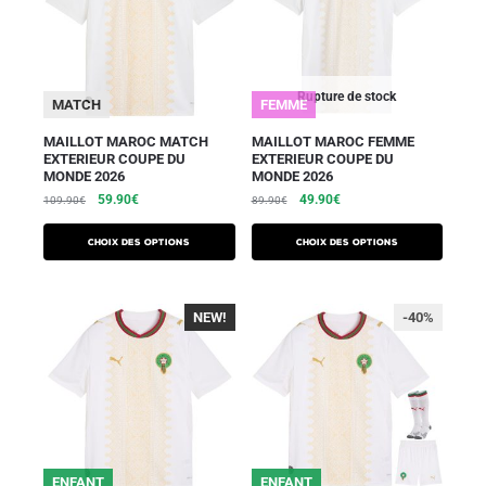
Rupture de stock
MATCH
FEMME
MAILLOT MAROC MATCH
MAILLOT MAROC FEMME
EXTERIEUR COUPE DU
EXTERIEUR COUPE DU
MONDE 2026
MONDE 2026
59.90
€
49.90
€
109.90
€
89.90
€
Choix des options
Choix des options
NEW!
-40%
-40%
ENFANT
ENFANT