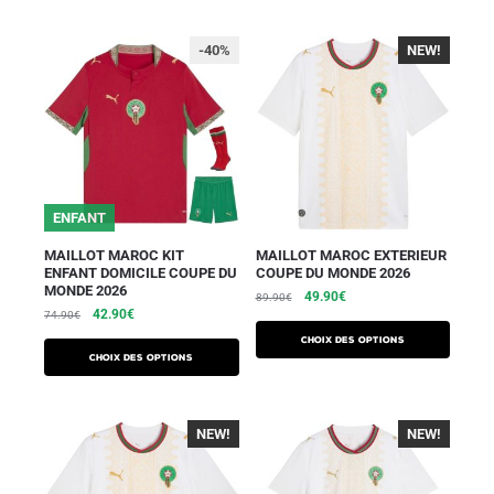
-40%
NEW!
-40%
ENFANT
MAILLOT MAROC KIT
MAILLOT MAROC EXTERIEUR
ENFANT DOMICILE COUPE DU
COUPE DU MONDE 2026
MONDE 2026
49.90
€
89.90
€
42.90
€
74.90
€
Choix des options
Choix des options
NEW!
-40%
NEW!
-40%