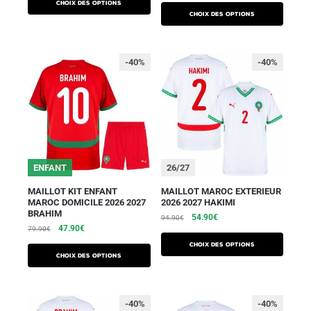
Choix des options
Choix des options
-40%
-40%
ENFANT
26/27
MAILLOT KIT ENFANT
MAILLOT MAROC EXTERIEUR
MAROC DOMICILE 2026 2027
2026 2027 HAKIMI
BRAHIM
54.90
€
94.90
€
47.90
€
79.90
€
Choix des options
Choix des options
-40%
-40%