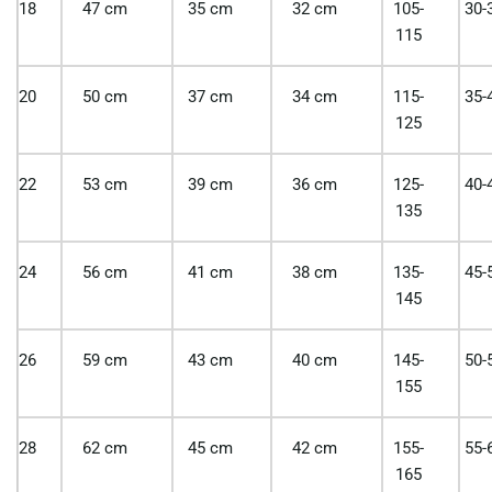
18
47 cm
35 cm
32 cm
105-
30-
115
20
50 cm
37 cm
34 cm
115-
35-
125
22
53 cm
39 cm
36 cm
125-
40-
135
24
56 cm
41 cm
38 cm
135-
45-
145
26
59 cm
43 cm
40 cm
145-
50-
155
28
62 cm
45 cm
42 cm
155-
55-
165