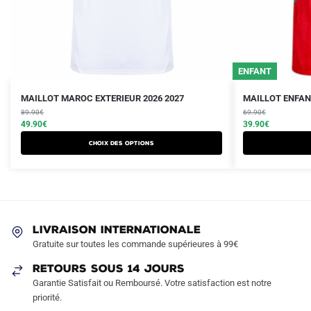
ENFANT
Le
Le
Le
Le
Ce
Ce
MAILLOT MAROC EXTERIEUR 2026 2027
MAILLOT ENFAN
prix
prix
prix
prix
produit
89.90
€
produit
69.90
€
initial
actuel
initial
actuel
49.90
€
39.90
€
a
a
était :
est :
était :
est :
Choix des options
plusieurs
plusieurs
89.90€.
49.90€.
69.90€.
39.90€.
variations.
variations.
Les
Les
options
options
peuvent
peuvent
LIVRAISON INTERNATIONALE
être
être
Gratuite sur toutes les commande supérieures à 99€
choisies
choisies
sur
sur
RETOURS SOUS 14 JOURS
la
la
Garantie Satisfait ou Remboursé. Votre satisfaction est notre
page
page
priorité.