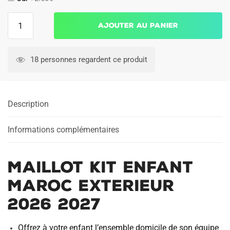
quantité
Ajouter au panier
de
Maillot
Kit
18 personnes regardent ce produit
Enfant
Maroc
Exterieur
Description
2026
2027
Informations complémentaires
Maillot Kit Enfant
Maroc Exterieur
2026 2027
Offrez à votre enfant l’ensemble domicile de son équipe