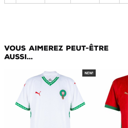
Vous aimerez peut-être
aussi...
NEW!
-40%