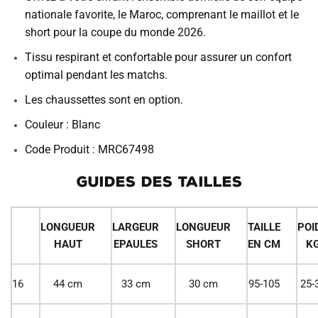
nationale favorite, le Maroc, comprenant le maillot et le
short pour la coupe du monde 2026.
Tissu respirant et confortable pour assurer un confort
optimal pendant les matchs.
Les chaussettes sont en option.
Couleur : Blanc
Code Produit : MRC67498
GUIDES DES TAILLES
LONGUEUR
LARGEUR
LONGUEUR
TAILLE
POI
HAUT
EPAULES
SHORT
EN CM
K
16
44 cm
33 cm
30 cm
95-105
25-