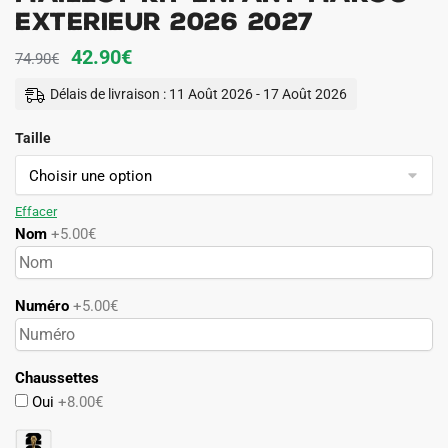
Exterieur 2026 2027
Le
Le
42.90
€
74.90
€
prix
prix
Délais de livraison : 11 Août 2026 - 17 Août 2026
initial
actuel
Taille
était :
est :
74.90€.
42.90€.
Effacer
Nom
+5.00€
Numéro
+5.00€
Chaussettes
Oui
+8.00€