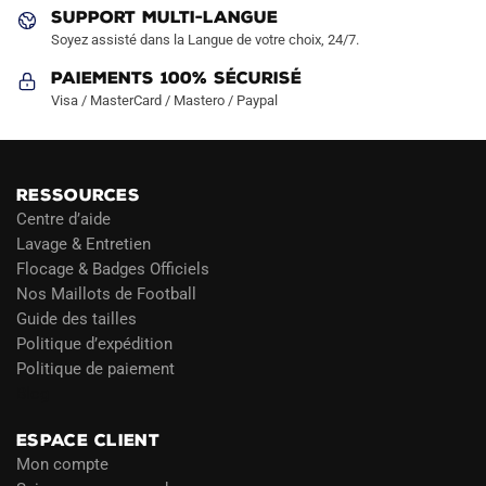
du
du
SUPPORT MULTI-LANGUE
produit
produit
Soyez assisté dans la Langue de votre choix, 24/7.
Paiements 100% Sécurisé
Visa / MasterCard / Mastero / Paypal
RESSOURCES
Centre d’aide
Lavage & Entretien
Flocage & Badges Officiels
Nos Maillots de Football
Guide des tailles
Politique d’expédition
Politique de paiement
Blog
ESPACE CLIENT
Mon compte