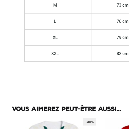
M
73 cm
L
76 cm
XL
79 cm
XXL
82 cm
Vous aimerez peut-être aussi...
-40%