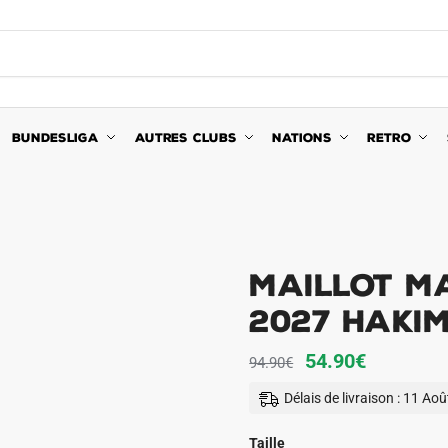
BUNDESLIGA
AUTRES CLUBS
NATIONS
RETRO
Maillot M
2027 Hakim
Le
Le
54.90
€
94.90
€
prix
prix
Délais de livraison : 11 Ao
initial
actuel
était :
est :
Taille