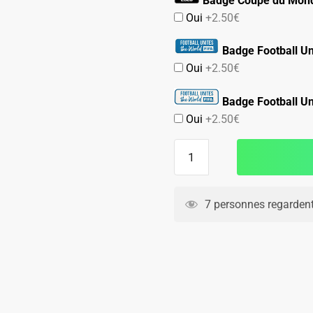
Badge Coupe du Mond
Oui
+2.50€
Badge Football Un
Oui
+2.50€
Badge Football Un
Oui
+2.50€
quantité
de
Maillot
Maroc
7 personnes regardent
Domicile
2026
2027
Hakimi