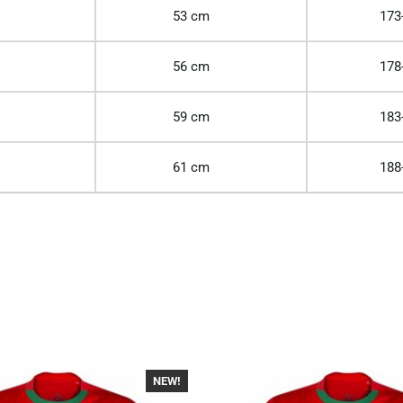
53 cm
173
56 cm
178
59 cm
183
61 cm
188
NEW!
-40%