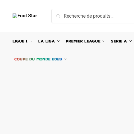
Skip
Skip
to
to
Recherche
Recherche
navigation
content
pour :
LIGUE 1
LA LIGA
PREMIER LEAGUE
SERIE A
COUPE DU MONDE 2026