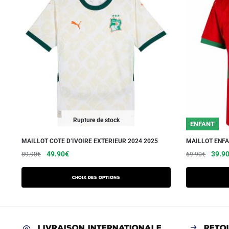
Rupture de stock
ENFANT
MAILLOT COTE D’IVOIRE EXTERIEUR 2024 2025
MAILLOT ENFA
Le
Le
Ce
Le
49.90
€
39.9
89.90
€
69.90
€
prix
prix
prix
produit
initial
actuel
initial
a
Choix des options
était :
est :
était :
plusieurs
89.90€.
49.90€.
69.90
variations.
Les
LIVRAISON INTERNATIONALE
RETO