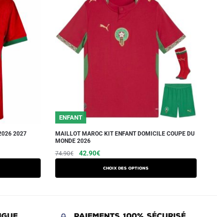
ENFANT
026 2027
MAILLOT MAROC KIT ENFANT DOMICILE COUPE DU
MONDE 2026
Le
Le
Ce
42.90
€
74.90
€
prix
prix
produit
Choix des options
initial
actuel
a
était :
est :
plusieurs
74.90€.
42.90€.
variations.
Les
NGUE
Paiements 100% Sécurisé