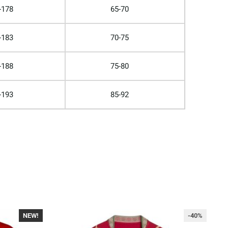
-178
65-70
-183
70-75
-188
75-80
-193
85-92
NEW!
-40%
-40%