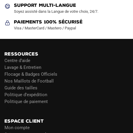
produit
SUPPORT MULTI-LANGUE
Soyez assisté dans la Langue de votre choix, 24/7.
Paiements 100% Sécurisé
Visa / MasterCard / Mastero / Paypal
RESSOURCES
Centre d’aide
Lavage & Entretien
Flocage & Badges Officiels
Nos Maillots de Football
Guide des tailles
Politique d’expédition
Politique de paiement
Blog
ESPACE CLIENT
Mon compte