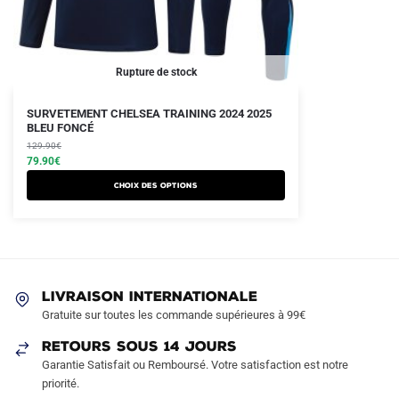
Rupture de stock
Le
Le
Ce
SURVETEMENT CHELSEA TRAINING 2024 2025
prix
prix
BLEU FONCÉ
produit
initial
actuel
129.90
€
a
était :
est :
79.90
€
plusieurs
129.90€.
79.90€.
Choix des options
variations.
Les
options
peuvent
être
LIVRAISON INTERNATIONALE
choisies
Gratuite sur toutes les commande supérieures à 99€
sur
RETOURS SOUS 14 JOURS
la
Garantie Satisfait ou Remboursé. Votre satisfaction est notre
page
priorité.
du