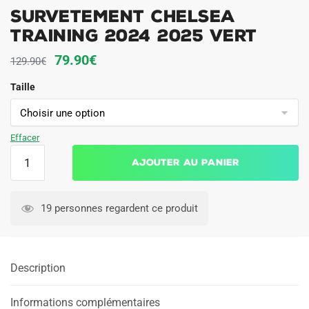
Survetement Chelsea
Training 2024 2025 Vert
Le
Le
79.90
€
129.90
€
prix
prix
Taille
initial
actuel
était :
est :
129.90€.
79.90€.
Effacer
quantité
Ajouter au panier
de
Survetement
Chelsea
19 personnes regardent ce produit
Training
2024
2025
Description
Vert
Informations complémentaires