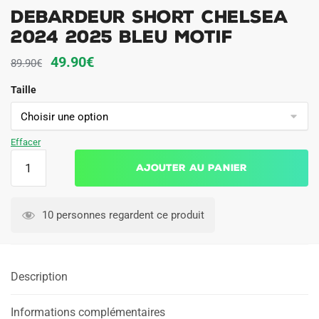
Debardeur Short Chelsea
2024 2025 Bleu Motif
Le
Le
49.90
€
89.90
€
prix
prix
Taille
initial
actuel
était :
est :
89.90€.
49.90€.
Effacer
quantité
Ajouter au panier
de
Debardeur
Short
10 personnes regardent ce produit
Chelsea
2024
2025
Description
Bleu
Motif
Informations complémentaires