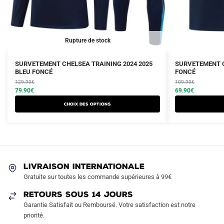
Rupture de stock
Le
Le
Le
Le
Ce
Ce
SURVETEMENT CHELSEA TRAINING 2024 2025
SURVETEMENT C
prix
prix
BLEU FONCÉ
prix
prix
FONCÉ
produit
produit
initial
actuel
initial
actuel
129.90
€
109.90
€
a
a
était :
est :
79.90
€
était :
est :
69.90
€
plusieurs
plusieurs
129.90€.
79.90€.
109.90€.
69.90€.
Choix des options
variations.
variations.
Les
Les
options
options
peuvent
peuvent
être
être
LIVRAISON INTERNATIONALE
choisies
choisies
Gratuite sur toutes les commande supérieures à 99€
sur
sur
RETOURS SOUS 14 JOURS
la
la
Garantie Satisfait ou Remboursé. Votre satisfaction est notre
page
page
priorité.
du
du