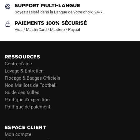
produit
produit
SUPPORT MULTI-LANGUE
Soyez assisté dans la Langue de votre choix, 24/7.
Paiements 100% Sécurisé
Visa / MasterCard / Mastero / Paypal
RESSOURCES
Centre d’aide
Lavage & Entretien
Flocage & Badges Officiels
Nos Maillots de Football
Guide des tailles
Politique d’expédition
Politique de paiement
Blog
ESPACE CLIENT
Mon compte